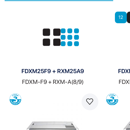
Показать
12
Показать:
FDXM25F9 + RXM25A9
FDX
FDXM-F9 + RXM-A(8/9)
FDX