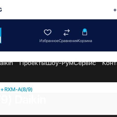
G
+
0
aikin
Проекты
Шоу-Рум
Сервис
Конт
+ RXM-A(8/9)
) Daikin