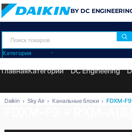
BY DC ENGINEERIN
Категория
Главная
Категории
DC Engineering
D
Daikin
Sky Air
Канальные блоки
FDXM-F9 
FDXM-F9 + RXM-A(8/9