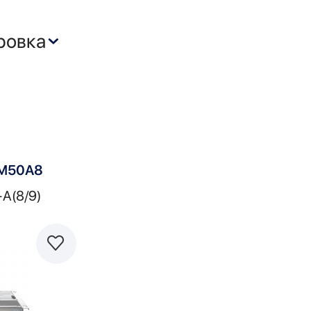
XM50A8
A(8/9)