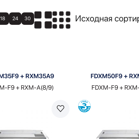
18
24
30
M35F9 + RXM35A9
FDXM50F9 + R
M-F9 + RXM-A(8/9)
FDXM-F9 + RXM-