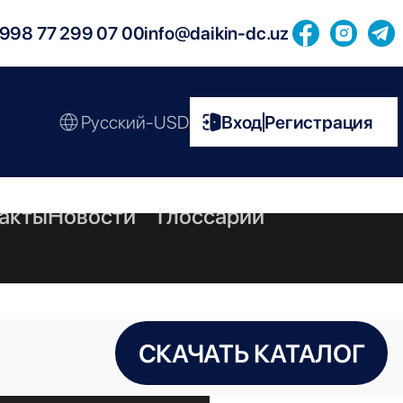
998 77 299 07 00
info@daikin-dc.uz
Русский-USD
Вход
Регистрация
|
акты
Новости
Глоссарий
СКАЧАТЬ КАТАЛОГ