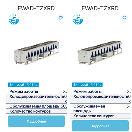
EWAD-TZXRD
EWAD-TZXRD
Сравнить
Сравнить
Винтовой
R-134a
Винтовой
R-134a
Режим работы
Холод
Режим работы
Хо
Холодопроизводительность
604,2
Холодопроизводительность
6
кВт/ч
к
Обслуживаемая площадь
5035 м²
Обслуживаемая
51
площадь
Количество контуров
2
Количество контуров
Подробнее
Подробнее