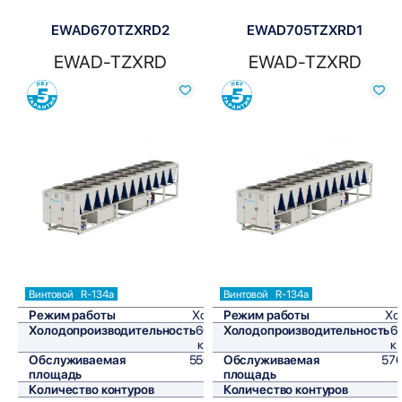
EWAD670TZXRD2
EWAD705TZXRD1
EWAD-TZXRD
EWAD-TZXRD
Сравнить
Сравнить
Винтовой
R-134a
Винтовой
R-134a
Режим работы
Холод
Режим работы
Хо
Холодопроизводительность
660,4
Холодопроизводительность
6
кВт/ч
к
Обслуживаемая
5503,3
Обслуживаемая
576
площадь
м²
площадь
Количество контуров
2
Количество контуров