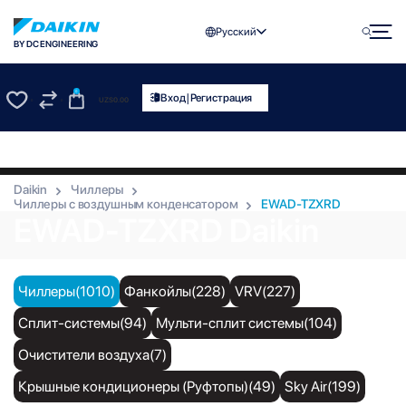
Русский
BY DC ENGINEERING
0
|
Вход
Регистрация
UZS
0.00
0
0
Daikin
Чиллеры
Чиллеры с воздушным конденсатором
EWAD-TZXRD
EWAD-TZXRD Daikin
Чиллеры(1010)
Фанкойлы(228)
VRV(227)
Сплит-системы(94)
Мульти-сплит системы(104)
Очистители воздуха(7)
Крышные кондиционеры (Руфтопы)(49)
Sky Air(199)