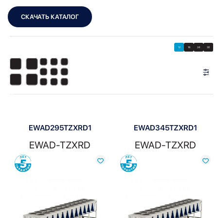
СКАЧАТЬ КАТАЛОГ
Showing 1–12 of 27 results
Показать
Показать фильтры
12
18
24
30
Показать:
EWAD295TZXRD1
EWAD345TZXRD1
EWAD-TZXRD
EWAD-TZXRD
Сравнить
Сравнить