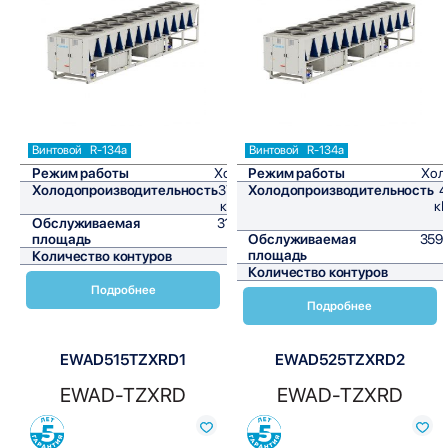
Сравнить
Сравнить
Винтовой
R-134a
Винтовой
R-134a
Режим работы
Холод
Режим работы
Хол
Холодопроизводительность
373,4
Холодопроизводительность
4
кВт/ч
кВ
Обслуживаемая
3111,7
площадь
м²
Обслуживаемая
3591
площадь
Количество контуров
1
Количество контуров
Подробнее
Подробнее
EWAD515TZXRD1
EWAD525TZXRD2
EWAD-TZXRD
EWAD-TZXRD