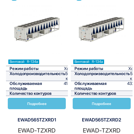
Сравнить
Сравнить
Винтовой
R-134a
Винтовой
R-134a
Режим работы
Холод
Режим работы
Хо
Холодопроизводительность
502,3
Холодопроизводительность
5
кВт/ч
к
Обслуживаемая
4185,8
Обслуживаемая
432
площадь
м²
площадь
Количество контуров
1
Количество контуров
Подробнее
Подробнее
EWAD565TZXRD1
EWAD565TZXRD2
EWAD-TZXRD
EWAD-TZXRD