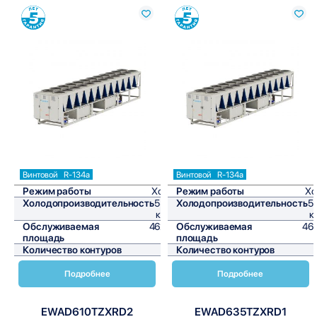
Сравнить
Сравнить
Винтовой
R-134a
Винтовой
R-134a
Режим работы
Холод
Режим работы
Хо
Холодопроизводительность
555,4
Холодопроизводительность
5
кВт/ч
к
Обслуживаемая
4628,3
Обслуживаемая
46
площадь
м²
площадь
Количество контуров
1
Количество контуров
Подробнее
Подробнее
EWAD610TZXRD2
EWAD635TZXRD1