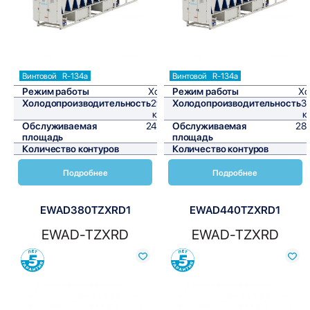
Винтовой
R-134a
Винтовой
R-134a
Режим работы
Холод
Режим работы
Хо
Холодопроизводительность
290,7
Холодопроизводительность
3
кВт/ч
к
Обслуживаемая
2422,5
Обслуживаемая
28
площадь
м²
площадь
Количество контуров
1
Количество контуров
Подробнее
Подробнее
EWAD380TZXRD1
EWAD440TZXRD1
EWAD-TZXRD
EWAD-TZXRD