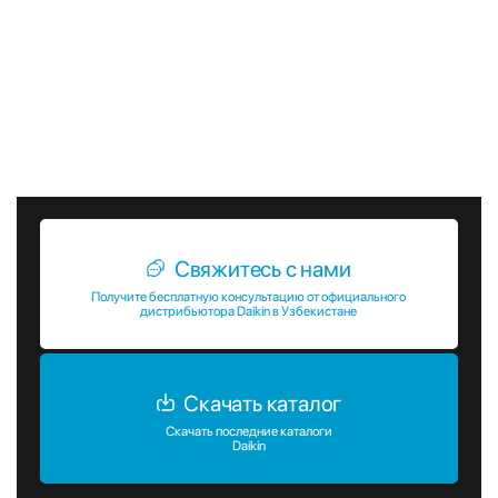
📞 Для получения дополнительной информации,
оформления заказа или консультации вы можете
связаться с нами по телефону +998917777927. Мы всегда
рады помочь вам выбрать и приобрести настенные
фанкойлы Daikin, которые будут соответствовать вашим
потребностям и ожиданиям.
Свяжитесь с нами
Получите бесплатную консультацию от официального
дистрибьютора Daikin в Узбекистане
Скачать каталог
Скачать последние каталоги
Daikin