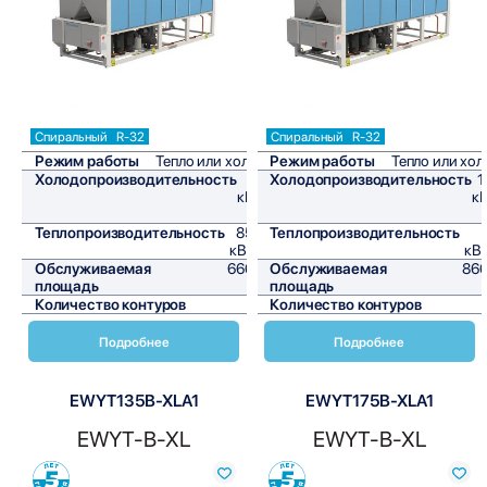
Спиральный
R-32
Спиральный
R-32
Режим работы
Тепло или холод
Режим работы
Тепло или хол
Холодопроизводительность
80
Холодопроизводительность
1
кВт/
кВ
ч
Теплопроизводительность
85,9
Теплопроизводительность
кВт/ч
кВт
Обслуживаемая
666,7
Обслуживаемая
866
площадь
м²
площадь
Количество контуров
1
Количество контуров
Подробнее
Подробнее
EWYT135B-XLA1
EWYT175B-XLA1
EWYT-B-XL
EWYT-B-XL