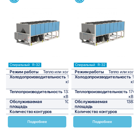
Сравнить
Сравнить
Спиральный
R-32
Спиральный
R-32
Режим работы
Тепло или холод
Режим работы
Тепло или хол
Холодопроизводительность
126
Холодопроизводительность
1
кВт/
кВ
ч
Теплопроизводительность
133,2
Теплопроизводительность
176
кВт/ч
кВт
Обслуживаемая
1050
Обслуживаемая
1383
площадь
м²
площадь
Количество контуров
1
Количество контуров
Подробнее
Подробнее