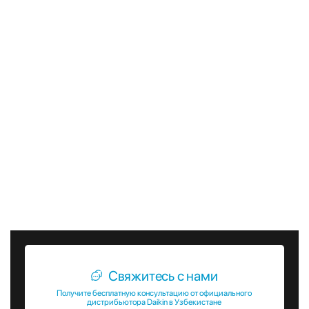
удобными для монтажа в ограниченных пространствах.
Они могут быть легко интегрированы в существующие
системы кондиционирования и отопления, что позволяет
минимизировать затраты на установку и эксплуатацию.
В заключение, чиллеры с воздушным конденсатором и
тепловым насосом EWYT-B-XL от Daikin представляют
собой передовые и надежные решения для обеспечения
комфортного микроклимата в различных промышленных
и коммерческих объектах. Они обеспечивают высокую
энергоэффективность, экологическую безопасность и
универсальность, что делает их идеальным выбором для
современных систем кондиционирования и отопления.
Свяжитесь с нами
Получите бесплатную консультацию от официального
дистрибьютора Daikin в Узбекистане