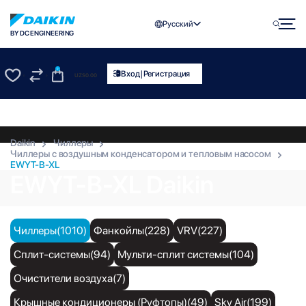
Русский
BY DC ENGINEERING
0
|
Вход
Регистрация
UZS
0.00
0
0
Daikin
Чиллеры
Чиллеры с воздушным конденсатором и тепловым насосом
EWYT-B-XL
EWYT-B-XL Daikin
Чиллеры(1010)
Фанкойлы(228)
VRV(227)
Сплит-системы(94)
Мульти-сплит системы(104)
Очистители воздуха(7)
Крышные кондиционеры (Руфтопы)(49)
Sky Air(199)