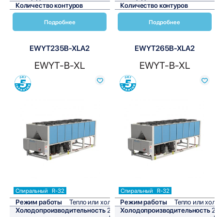
Количество контуров
1
Количество контуров
Подробнее
Подробнее
EWYT235B-XLA2
EWYT265B-XLA2
EWYT-B-XL
EWYT-B-XL
Сравнить
Сравнить
Спиральный
R-32
Спиральный
R-32
Режим работы
Тепло или холод
Режим работы
Тепло или хол
Холодопроизводительность
229
Холодопроизводительность
2