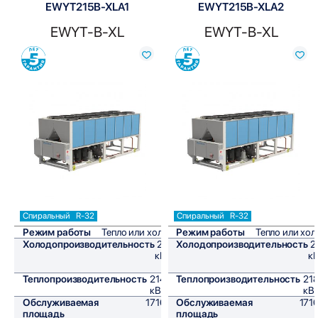
EWYT215B-XLA1
EWYT215B-XLA2
EWYT-B-XL
EWYT-B-XL
Сравнить
Сравнить
Спиральный
R-32
Спиральный
R-32
Режим работы
Тепло или холод
Режим работы
Тепло или хол
Холодопроизводительность
206
Холодопроизводительность
2
кВт/
кВ
ч
Теплопроизводительность
214,8
Теплопроизводительность
218
кВт/ч
кВт
Обслуживаемая
1716,7
Обслуживаемая
1716
площадь
м²
площадь