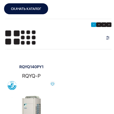
СКАЧАТЬ КАТАЛОГ
Showing the single result
Показать
Показать фильтры
12
18
24
30
Показать:
RQYQ140PY1
RQYQ-P
Сравнить