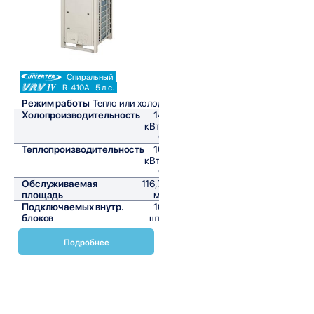
Спиральный
R-410A
5 л.с.
Режим работы
Тепло или холод
Холопроизводительность
14
кВт/
ч
Теплопроизводительность
16
кВт/
ч
Обслуживаемая
116,7
площадь
м²
Подключаемых внутр.
10
блоков
шт,
Подробнее
Наружные блоки VRV Daikin серии RQYQ-P
предназначены для модернизации существующих систем
кондиционирования. Эти блоки обеспечивают высокую