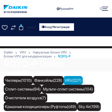
Русский
BY DC ENGINEERING
0
|
Вход
Регистрация
UZS
0.00
0
0
Daikin
VRV
Наружные блоки VRV
Блоки VRV для модернизации
RQYQ-P
RQYQ-P Daikin
Чиллеры(1010)
Фанкойлы(228)
VRV(227)
Сплит-системы(94)
Мульти-сплит системы(104)
Очистители воздуха(7)
Крышные кондиционеры (Руфтопы)(49)
Sky Air(199)