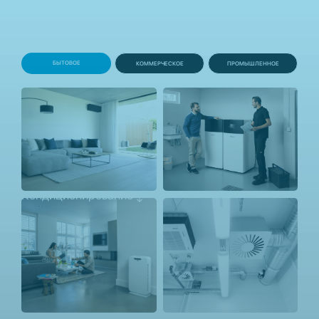
решений Daikin полностью отвечает самым
взыскательным требованиям клиентов из всех
сегментов рынка – жилых, коммерческих и
промышленных.
БЫТОВОЕ
КОММЕРЧЕСКОЕ
ПРОМЫШЛЕННОЕ
Кондиционирование
Отопление
Очистка воздуха
Вентиляция