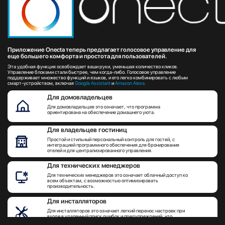
Приложение Onecta теперь предлагает голосовое управление для
еще большего комфорта и простота для пользователей.
Эта удобная функция освобождает ваши руки, уменьшая количество кликов.
Управление блоками стали быстрее, чем когда-либо. Голосовое управление
поддерживает множество функций и языков, и его легко комбинировать с любым
смарт-устройством, включая
Google Assistant
и
Amazon Alexa.
Для домовладельцев
Для домовладельцев это означает, что программа
ориентирована на обеспечение домашнего уюта.
Для владельцев гостиниц
Простой и стильный персональный контроль для гостей, с
интеграцией программного обеспечения для бронирования
отелей и для централизированного управления.
Для технических менеджеров
Для технических менеджеров это означает облачный доступ ко
всем объектам, с возможностью оптимизировать
производительность.
Для инсталляторов
Для инсталляторов это означает легкий перенос настроек при
входе в удаленный поиск ошибок и предупреждений, что
экономит время на техническое обслуживание и работу.