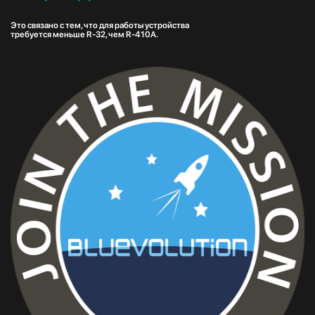
Это связано с тем, что для работы устройства
требуется меньше R-32, чем R-410A.