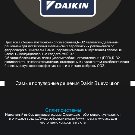
Простой в сборе и повторном использовании, R-32 является идеальным
решением для достижения целей новых европейских регламентов по
фторсодержащим газам. Daikin - первая компания, выпустившая тепловые
насосы и кондиционеры на хладагенте R-32.
Обладая более низким потенциалом глобального потепления (ПГП), R-32
эквивалентен по характеристикам стандартным хладагентам, но обеспечивает
более высокую энергоэффективность и снижает выбросы CO2.
Самые популярные решения Daikin Bluevolution
Сплит системы
Идеальный выбор для вашего дома. Охлаждают, обогревают, увлажняют
и очищают воздух. Энергоэффективность A+++, премиум-класс для
настоящего комфорта и уюта.