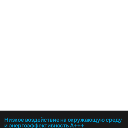
ОТ DAIKIN
Откройте для себя
линейку продуктов
нового поколения,
использующих
новый хладагент R-
32, который
значительно
снижает
воздействие
на окружающую
среду!
Низкое воздействие на окружающую среду
и энергоэффективность A+++