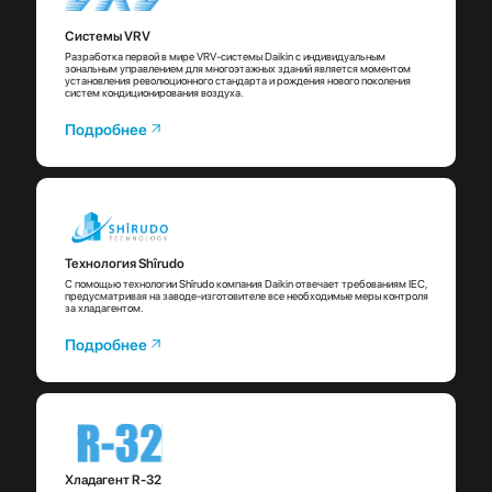
Системы VRV
Разработка первой в мире VRV-системы Daikin с индивидуальным
зональным управлением для многоэтажных зданий является моментом
установления революционного стандарта и рождения нового поколения
систем кондиционирования воздуха.
Подробнее
Технология Shîrudo
С помощью технологии Shîrudo компания Daikin отвечает требованиям IEC,
предусматривая на заводе-изготовителе все необходимые меры контроля
за хладагентом.
Подробнее
Хладагент R-32