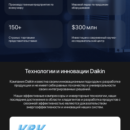
Производственные предприятия по
Мировой лидер по продажам
всему миру
оборудования
150+
$300 млн
Страны с торговыми
Инвестиции в современный научно-
представительствами
исследовательский центр
Технологии и инновации Daikin
Компания Daikin известна своим инновационным подходом к разработке
продукции и не имеет себе равных по качеству и универсальности
своих интегрированных решений.
Наши эффективные компрессоры и инверторные технологии, наши
последние достижения в области хладагентов и разработка продуктов с
сезонной эффективностью являются доказательством
энергоэффективности и инноваций наших систем.