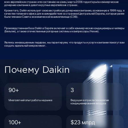
всех европейских странах и по состоянию на конец марта 2006 года открыла коммерческие
дочерние компании в девяти крупных европейских странах.
Кроме того, Daikin использует свою австрийскую дочернюю компанию, основанную в 1999 году, в
качестве головного офиса для взаимодействия со странами Центральной Европы, которые ранее
были членами Совета экономической взаимопомощи (СЭВ).
Производственная база Daikin в Европе включает в себя коммерческие кондиционеры и чиллеры
(Бельгия), а также отечественные роторные системы и компрессоры (Чехия).
Являясь инновационным лидером, мы гарантируем, что продукты и услуги компании помогут вам
создать идеальный микроклимат.
Почему Daikin
90+
3
Многолетний опыт работы на рынке
Ведущая в отрасли технология
кондиционирования воздуха
100+
$23 млрд