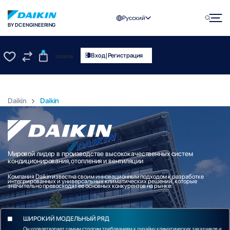
Русский
BY DC ENGINEERING
0
|
Вход
Регистрация
UZS
0.00
0
0
Daikin
Daikin
Мировой лидер в производстве высококачественных систем
кондиционирования, отопления и вентиляции
Компания Daikin известна своим инновационным подходом к разработке
интегрированных и универсальных климатических решений, которые
значительно превосходят ее основных конкурентов на рынке.
ШИРОКИЙ МОДЕЛЬНЫЙ РЯД
Он удовлетворяет самым строгим требованиям к дизайну климатических заказчиков и