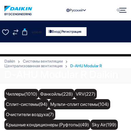
Русский
BY DC ENGINEERING
0
|
Вход
Регистрация
UZS
0.00
0
0
Daikin
Системы вентиляции
Централизованная вентиляция
D-AHU Modular R
D-AHU Modular R Daikin
Чиллеры(1010)
Фанкойлы(228)
VRV(227)
Сплит-системы(94)
Мульти-сплит системы(104)
Очистители воздуха(7)
Крышные кондиционеры (Руфтопы)(49)
Sky Air(199)