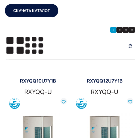
СКАЧАТЬ КАТАЛОГ
Showing all 7 results
Показать
Показать фильтры
12
18
24
30
Показать:
RXYQQ10U7Y1B
RXYQQ12U7Y1B
RXYQQ-U
RXYQQ-U
Сравнить
Сравнить