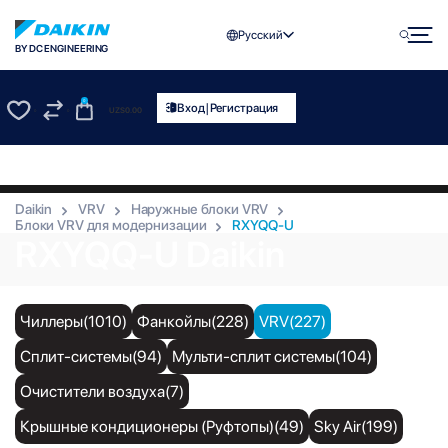
Русский
BY DC ENGINEERING
0
|
Вход
Регистрация
UZS
0.00
0
0
Daikin
VRV
Наружные блоки VRV
Блоки VRV для модернизации
RXYQQ-U
RXYQQ-U Daikin
Чиллеры(1010)
Фанкойлы(228)
VRV(227)
Сплит-системы(94)
Мульти-сплит системы(104)
Очистители воздуха(7)
Крышные кондиционеры (Руфтопы)(49)
Sky Air(199)