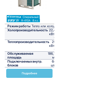
Спиральный
R-410A
8 л.с.
Режим работы
Тепло или холод
Холопроизводительность
22,4
кВт/
ч
Теплопроизводительность
25
кВт/
ч
Обслуживаемая
186,7
площадь
м²
Подключаемых внутр.
64
блоков
шт,
Подробнее
Наружные блоки VRV Daikin серии RXYQQ-U
предназначены для модернизации существующих систем
кондиционирования воздуха. Эти блоки обеспечивают
высокую эффективность и надежность, что делает их
идеальным выбором для коммерческих и промышленных