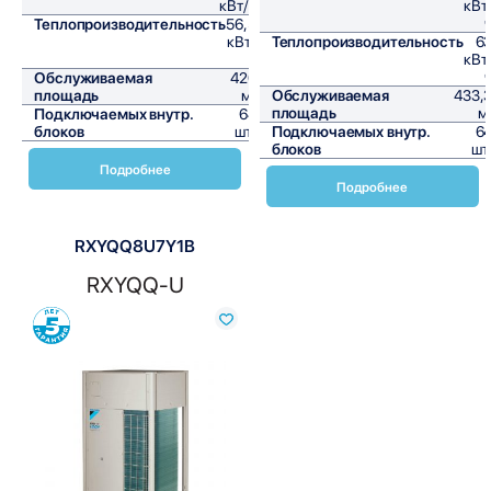
кВт/ч
кВт
Теплопроизводительность
56,5
кВт/
Теплопроизводительность
6
ч
кВт
Обслуживаемая
420
площадь
м²
Обслуживаемая
433,
площадь
м
Подключаемых внутр.
64
блоков
шт,
Подключаемых внутр.
6
блоков
шт
Подробнее
Подробнее
RXYQQ8U7Y1B
RXYQQ-U
Сравнить