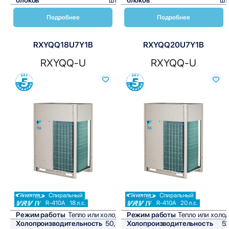
Подробнее
Подробнее
RXYQQ18U7Y1B
RXYQQ20U7Y1B
RXYQQ-U
RXYQQ-U
Сравнить
Сравнить
Спиральный
Спиральный
R-410A
18 л.с.
R-410A
20 л.с.
Режим работы
Тепло или холод
Режим работы
Тепло или холо
Холопроизводительность
50,4
Холопроизводительность
5