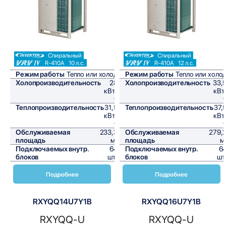
Спиральный
Спиральный
R-410A
10 л.с.
R-410A
12 л.с.
Режим работы
Тепло или холод
Режим работы
Тепло или холо
Холопроизводительность
28
Холопроизводительность
33,
кВт/
кВт
ч
Теплопроизводительность
31,5
Теплопроизводительность
37,
кВт/
кВт
ч
Обслуживаемая
233,3
Обслуживаемая
279,
площадь
м²
площадь
м
Подключаемых внутр.
64
Подключаемых внутр.
6
блоков
шт,
блоков
шт
Подробнее
Подробнее
RXYQQ14U7Y1B
RXYQQ16U7Y1B
RXYQQ-U
RXYQQ-U