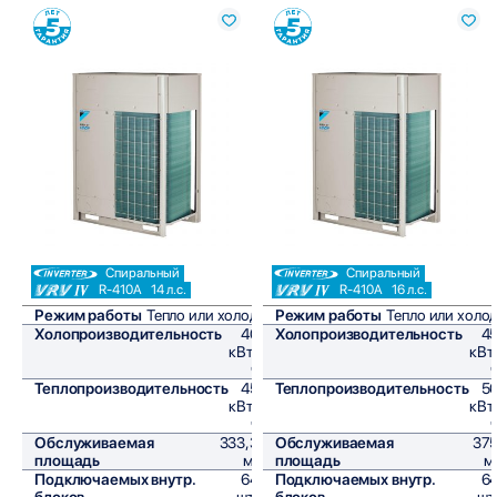
Сравнить
Сравнить
Спиральный
Спиральный
R-410A
14 л.с.
R-410A
16 л.с.
Режим работы
Тепло или холод
Режим работы
Тепло или холо
Холопроизводительность
40
Холопроизводительность
4
кВт/
кВт
ч
Теплопроизводительность
45
Теплопроизводительность
5
кВт/
кВт
ч
Обслуживаемая
333,3
Обслуживаемая
37
площадь
м²
площадь
м
Подключаемых внутр.
64
Подключаемых внутр.
6
блоков
шт,
блоков
шт