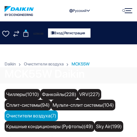
Русский
BY DC ENGINEERING
0
|
Вход
Регистрация
UZS
0.00
0
0
Daikin
Очистители воздуха
MCK55W
MCK55W Daikin
Чиллеры(1010)
Фанкойлы(228)
VRV(227)
Сплит-системы(94)
Мульти-сплит системы(104)
Очистители воздуха(7)
Крышные кондиционеры (Руфтопы)(49)
Sky Air(199)