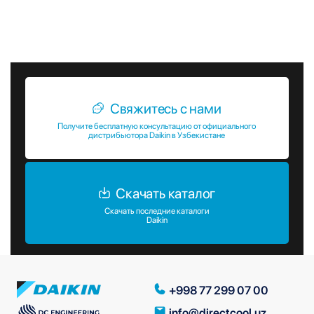
Инвестируя в Daikin MCK55W, вы получаете надежное и
долговечное устройство, которое поможет создать
здоровый микроклимат в вашем доме или офисе.
Свяжитесь с нами
Получите бесплатную консультацию от официального
дистрибьютора Daikin в Узбекистане
Скачать каталог
Скачать последние каталоги
Daikin
+998 77 299 07 00
info@directcool.uz