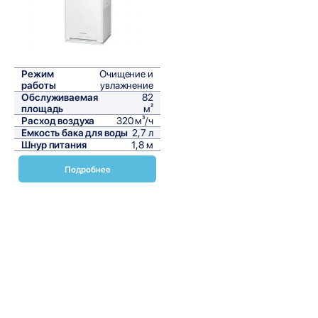
Режим
Очищение и
работы
увлажнение
Обслуживаемая
82
площадь
м²
Расход воздуха
320 м³/ч
Емкость бака для воды
2,7 л
Шнур питания
1,8 м
Подробнее
Очиститель воздуха Daikin MCK55W – это инновационное
решение для создания комфортного и здорового
микроклимата в вашем доме или офисе. Этот устройство
сочетает в себе передовые технологии и стильный дизайн,
обеспечивая высокую эффективность очистки воздуха от
различных загрязнителей. Давайте рассмотрим основные
характеристики и преимущества этого устройства.