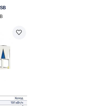
SSB
B
равнить
Холод
191 кВт/ч