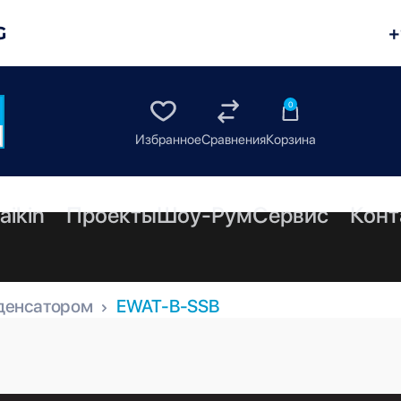
G
+
0
aikin
Проекты
Шоу-Рум
Сервис
Конт
денсатором
EWAT-B-SSB