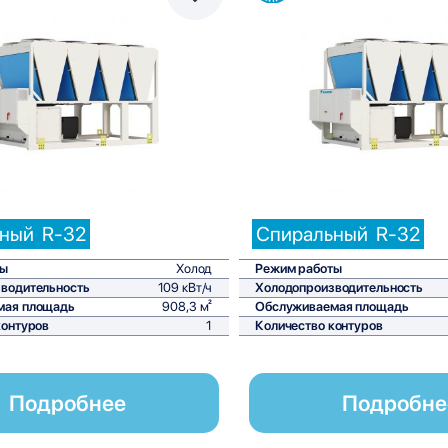
Сравнить
С
ьный
R-32
Спиральный
R-32
ты
Холод
Режим работы
водительность
109 кВт/ч
Холодопроизводительность
мая площадь
908,3 м²
Обслуживаемая площадь
контуров
1
Количество контуров
Подробнее
Подробне