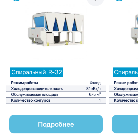
Сравнить
Спиральный
R-32
Спирал
Режим работы
Холод
Режим рабо
Холодопроизводительность
81 кВт/ч
Холодопроиз
Обслуживаемая площадь
675 м²
Обслуживае
Количество контуров
1
Количество 
Подробнее