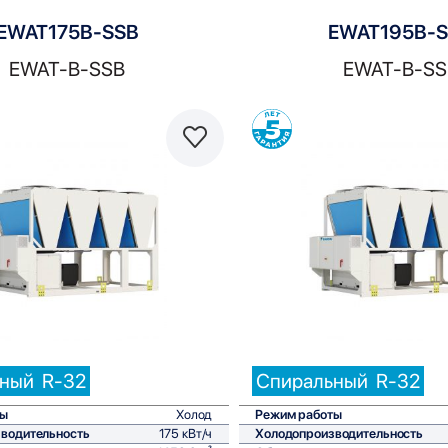
EWAT175B-SSB
EWAT195B-
EWAT-B-SSB
EWAT-B-SS
Сравнить
С
ьный
R-32
Спиральный
R-32
ты
Холод
Режим работы
водительность
175 кВт/ч
Холодопроизводительность