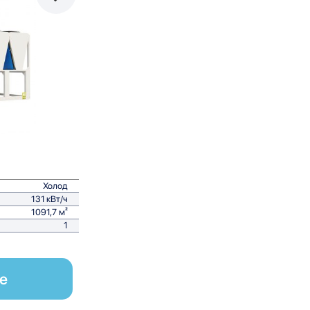
равнить
Холод
131 кВт/ч
1091,7 м²
1
е