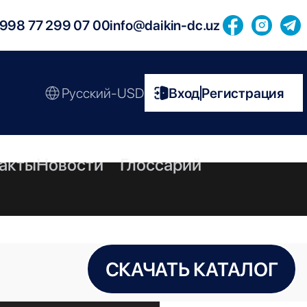
998 77 299 07 00
info@daikin-dc.uz
Русский-USD
Вход
Регистрация
|
акты
Новости
Глоссарий
СКАЧАТЬ КАТАЛОГ