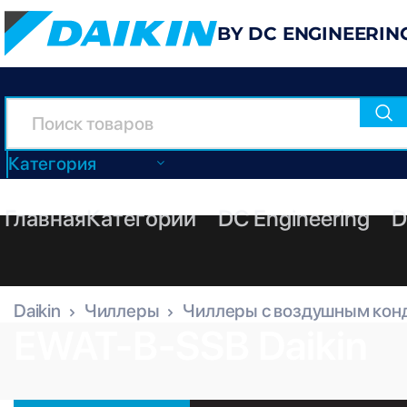
BY DC ENGINEERIN
Категория
Главная
Категории
DC Engineering
D
Daikin
Чиллеры
Чиллеры с воздушным кон
EWAT-B-SSB Daikin