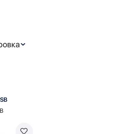
SSB
B