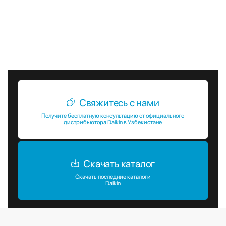
оптимальный микроклимат для работы и отдыха.
Благодаря своим выдающимся характеристикам и
функциональным возможностям, кассетные фанкойлы
Daikin FWC-BF станут незаменимым помощником в вашем
бизнесе или доме.
Свяжитесь с нами
Получите бесплатную консультацию от официального
дистрибьютора Daikin в Узбекистане
Скачать каталог
Скачать последние каталоги
Daikin