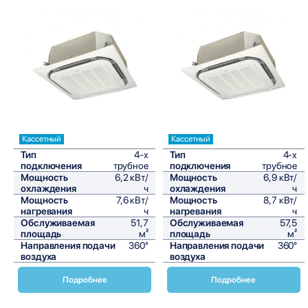
Сравнить
Сравнить
Кассетный
Кассетный
Тип
4-х
Тип
4-х
подключения
трубное
подключения
трубное
Мощность
6,2 кВт/
Мощность
6,9 кВт/
охлаждения
ч
охлаждения
ч
Мощность
7,6 кВт/
Мощность
8,7 кВт/
нагревания
ч
нагревания
ч
Обслуживаемая
51,7
Обслуживаемая
57,5
площадь
м²
площадь
м²
Направления подачи
360°
Направления подачи
360°
воздуха
воздуха
Подробнее
Подробнее
Кассетные фанкойлы Daikin FWC-BF представляют собой