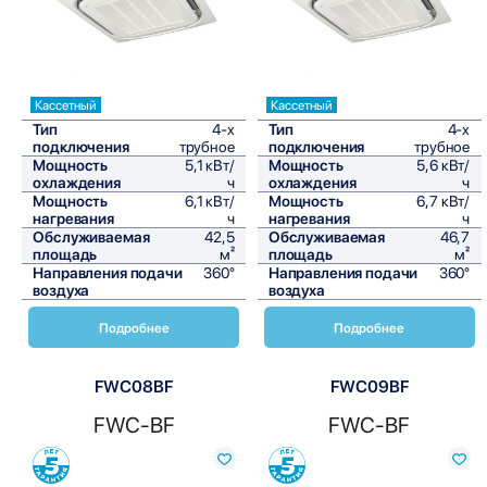
Кассетный
Кассетный
Тип
4-х
Тип
4-х
подключения
трубное
подключения
трубное
Мощность
5,1 кВт/
Мощность
5,6 кВт/
охлаждения
ч
охлаждения
ч
Мощность
6,1 кВт/
Мощность
6,7 кВт/
нагревания
ч
нагревания
ч
Обслуживаемая
42,5
Обслуживаемая
46,7
площадь
м²
площадь
м²
Направления подачи
360°
Направления подачи
360°
воздуха
воздуха
Подробнее
Подробнее
FWC08BF
FWC09BF
FWC-BF
FWC-BF