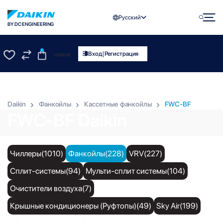
Русский
BY DC ENGINEERING
0
|
Вход
Регистрация
UZS
0.00
0
0
Daikin
Фанкойлы
Кассетные фанкойлы
FWC-BF
FWC-BF Daikin
Чиллеры(1010)
Фанкойлы(228)
VRV(227)
Сплит-системы(94)
Мульти-сплит системы(104)
Очистители воздуха(7)
Крышные кондиционеры (Руфтопы)(49)
Sky Air(199)