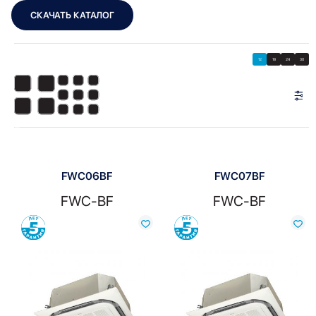
СКАЧАТЬ КАТАЛОГ
Showing all 4 results
Показать
Показать фильтры
12
18
24
30
Показать:
FWC06BF
FWC07BF
FWC-BF
FWC-BF
Сравнить
Сравнить