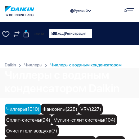
Русский
BY DC ENGINEERING
0
|
Вход
Регистрация
UZS
0.00
0
0
Daikin
Чиллеры
Чиллеры с водяным конденсатором
Чиллеры с водяным
конденсатором Daikin
Чиллеры(1010)
Фанкойлы(228)
VRV(227)
Сплит-системы(94)
Мульти-сплит системы(104)
Очистители воздуха(7)