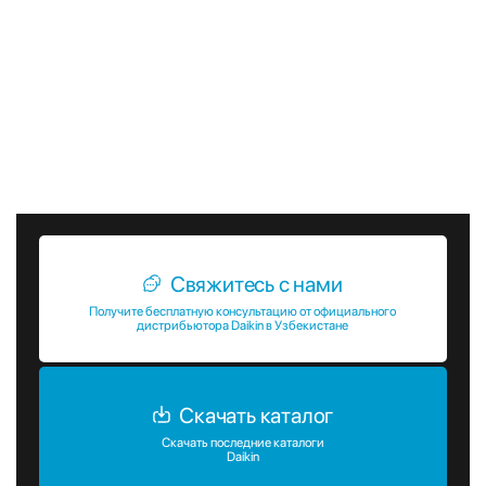
различные типы хладагентов, включая экологически
безопасные R-1234(ze), R-134a и R-410A.
Чиллеры Daikin
– это сочетание высокой
энергоэффективности и надежности, что делает их
оптимальным решением для масштабных коммерческих
объектов.
Свяжитесь с нами
Получите бесплатную консультацию от официального
дистрибьютора Daikin в Узбекистане
Скачать каталог
Скачать последние каталоги
Daikin