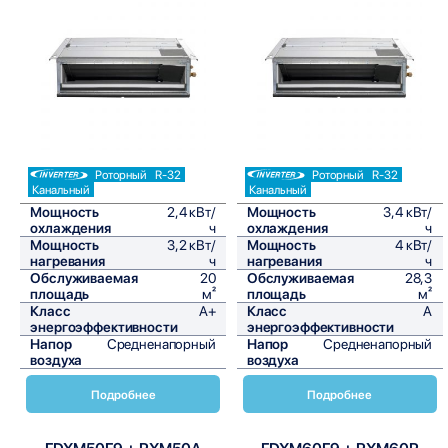
Сравнить
Сравнить
Роторный
R-32
Роторный
R-32
Канальный
Канальный
Мощность
2,4 кВт/
Мощность
3,4 кВт/
охлаждения
ч
охлаждения
ч
Мощность
3,2 кВт/
Мощность
4 кВт/
нагревания
ч
нагревания
ч
Обслуживаемая
20
Обслуживаемая
28,3
площадь
м²
площадь
м²
Класс
A+
Класс
A
энергоэффективности
энергоэффективности
Напор
Средненапорный
Напор
Средненапорный
воздуха
воздуха
Подробнее
Подробнее