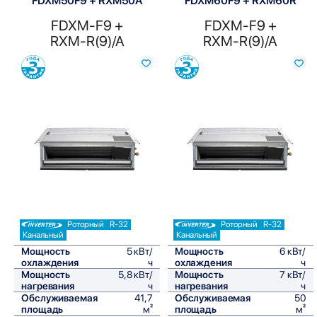
FDXM50F9 + RXM50A
FDXM60F9 + RXM60R
FDXM-F9 +
FDXM-F9 +
RXM-R(9)/A
RXM-R(9)/A
Сравнить
Сравнить
Роторный
R-32
Роторный
R-32
Канальный
Канальный
Мощность
5 кВт/
Мощность
6 кВт/
охлаждения
ч
охлаждения
ч
Мощность
5,8 кВт/
Мощность
7 кВт/
нагревания
ч
нагревания
ч
Обслуживаемая
41,7
Обслуживаемая
50
площадь
м²
площадь
м²