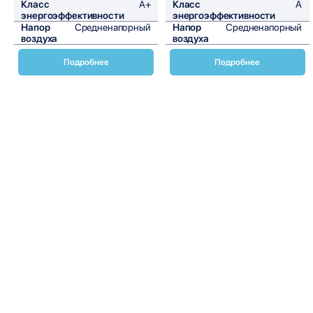
Класс
A+
Класс
A
энергоэффективности
энергоэффективности
Напор
Средненапорный
Напор
Средненапорный
воздуха
воздуха
Подробнее
Подробнее
Канальный блок Daikin FDXM-F9/RXM-R9-A представляет
собой современное и эффективное решение для систем
кондиционирования воздуха. Этот продукт идеально
подходит для использования в офисах, торговых центрах,
ресторанах и других коммерческих помещениях, где
требуется качественное и надежное охлаждение или
обогрев. Daikin, как один из ведущих производителей
климатического оборудования, гарантирует высокое
качество и долговечность своих устройств.
Канальный блок FDXM-F9/RXM-R9-A обладает рядом
преимуществ, которые делают его выбором многих
профессионалов. Во-первых, он обеспечивает
равномерное распределение воздуха по всему