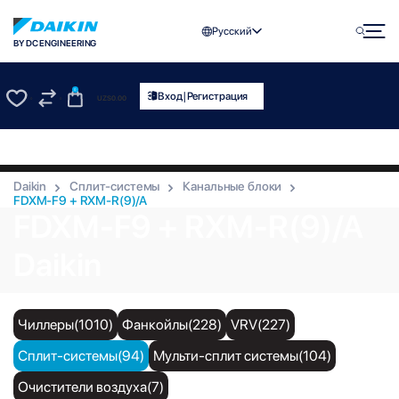
Русский
BY DC ENGINEERING
0
|
Вход
Регистрация
UZS
0.00
0
0
Daikin
Сплит-системы
Канальные блоки
FDXM-F9 + RXM-R(9)/A
FDXM-F9 + RXM-R(9)/A
Daikin
Чиллеры(1010)
Фанкойлы(228)
VRV(227)
Сплит-системы(94)
Мульти-сплит системы(104)
Очистители воздуха(7)