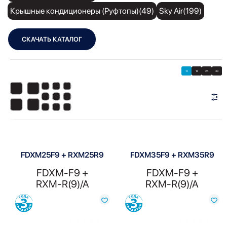
Крышные кондиционеры (Руфтопы)(49)
Sky Air(199)
СКАЧАТЬ КАТАЛОГ
Showing all 4 results
Показать
Показать фильтры
12
18
24
30
Показать:
FDXM25F9 + RXM25R9
FDXM35F9 + RXM35R9
FDXM-F9 +
FDXM-F9 +
RXM-R(9)/A
RXM-R(9)/A