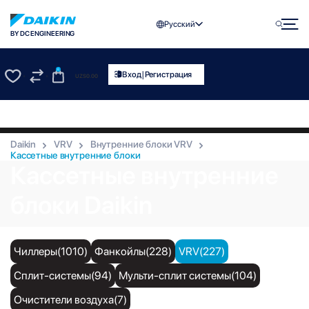
Русский
BY DC ENGINEERING
0
|
Вход
Регистрация
UZS
0.00
0
0
Daikin
VRV
Внутренние блоки VRV
Кассетные внутренние блоки
Кассетные внутренние
блоки Daikin
Чиллеры(1010)
Фанкойлы(228)
VRV(227)
Сплит-системы(94)
Мульти-сплит системы(104)
Очистители воздуха(7)