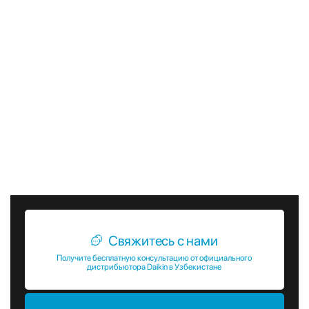
надежность кассетных блоков VRV.
Кассетные внутренние блоки VRV от Daikin – это
оптимальное решение для создания комфортного
микроклимата в коммерческих помещениях. Благодаря
своим преимуществам, таким как высокая
производительность, энергоэффективность, тихая работа
и современные функции, эти устройства обеспечивают
максимальный комфорт и удобство использования.
Выбирая кассетные блоки VRV от Daikin, вы делаете выбор
в пользу качества, надежности и долговечности.
Свяжитесь с нами
Получите бесплатную консультацию от официального
дистрибьютора Daikin в Узбекистане