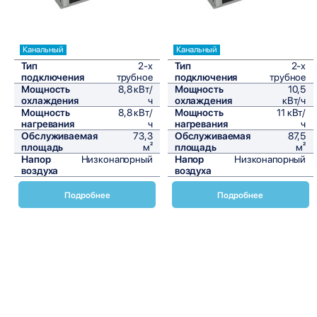
Канальный
Канальный
Тип
2-х
Тип
2-х
подключения
трубное
подключения
трубное
Мощность
8,8 кВт/
Мощность
10,5
охлаждения
ч
охлаждения
кВт/ч
Мощность
8,8 кВт/
Мощность
11 кВт/
нагревания
ч
нагревания
ч
Обслуживаемая
73,3
Обслуживаемая
87,5
площадь
м²
площадь
м²
Напор
Низконапорный
Напор
Низконапорный
воздуха
воздуха
Подробнее
Подробнее
Канальные вентиляторы Daikin FWE-FT являются
высокоэффективными и надежными устройствами,
предназначенными для обеспечения качественной
вентиляции в различных типах помещений. Эти
вентиляторы отличаются компактными размерами и
высокой производительностью, что делает их идеальным