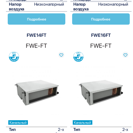
Напор
Низконапорный
Напор
Низконапорный
воздуха
воздуха
Подробнее
Подробнее
FWE14FT
FWE16FT
FWE-FT
FWE-FT
Сравнить
Сравнить
Канальный
Канальный
Тип
2-х
Тип
2-х