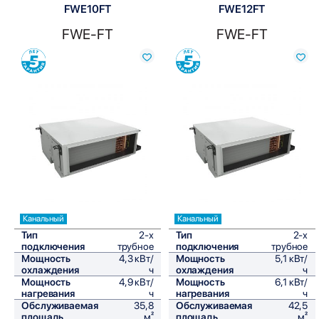
FWE10FT
FWE12FT
FWE-FT
FWE-FT
Сравнить
Сравнить
Канальный
Канальный
Тип
2-х
Тип
2-х
подключения
трубное
подключения
трубное
Мощность
4,3 кВт/
Мощность
5,1 кВт/
охлаждения
ч
охлаждения
ч
Мощность
4,9 кВт/
Мощность
6,1 кВт/
нагревания
ч
нагревания
ч
Обслуживаемая
35,8
Обслуживаемая
42,5
площадь
м²
площадь
м²