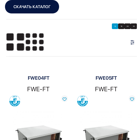
СКАЧАТЬ КАТАЛОГ
Showing all 10 results
Показать
Показать фильтры
12
18
24
30
Показать:
FWE04FT
FWE05FT
FWE-FT
FWE-FT
Сравнить
Сравнить