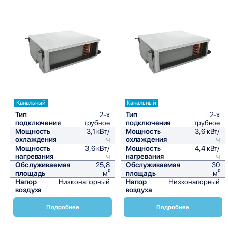
Сравнить
Сравнить
Канальный
Канальный
Тип
2-х
Тип
2-х
подключения
трубное
подключения
трубное
Мощность
3,1 кВт/
Мощность
3,6 кВт/
охлаждения
ч
охлаждения
ч
Мощность
3,6 кВт/
Мощность
4,4 кВт/
нагревания
ч
нагревания
ч
Обслуживаемая
25,8
Обслуживаемая
30
площадь
м²
площадь
м²
Напор
Низконапорный
Напор
Низконапорный
воздуха
воздуха
Подробнее
Подробнее