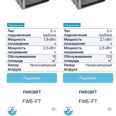
Канальный
Канальный
Тип
2-х
Тип
2-х
подключения
трубное
подключения
трубное
Мощность
1,8 кВт/
Мощность
2,1 кВт/
охлаждения
ч
охлаждения
ч
Мощность
2,5 кВт/
Мощность
2,5 кВт/
нагревания
ч
нагревания
ч
Обслуживаемая
15
Обслуживаемая
17,5
площадь
м²
площадь
м²
Напор
Низконапорный
Напор
Низконапорный
воздуха
воздуха
Подробнее
Подробнее
FWE06FT
FWE08FT
FWE-FT
FWE-FT