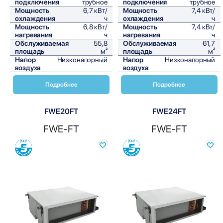
подключения
трубное
подключения
трубное
Мощность
6,7 кВт/
Мощность
7,4 кВт/
охлаждения
ч
охлаждения
ч
Мощность
6,8 кВт/
Мощность
7,4 кВт/
нагревания
ч
нагревания
ч
Обслуживаемая
55,8
Обслуживаемая
61,7
площадь
м²
площадь
м²
Напор
Низконапорный
Напор
Низконапорный
воздуха
воздуха
Подробнее
Подробнее
FWE20FT
FWE24FT
FWE-FT
FWE-FT
Сравнить
Сравнить