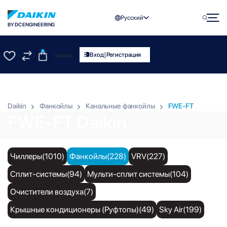
Русский
BY DC ENGINEERING
0
|
Вход
Регистрация
UZS
0.00
0
0
Daikin
Фанкойлы
Канальные фанкойлы
FWE-FT
FWE-FT Daikin
Чиллеры(1010)
Фанкойлы(228)
VRV(227)
Сплит-системы(94)
Мульти-сплит системы(104)
Очистители воздуха(7)
Крышные кондиционеры (Руфтопы)(49)
Sky Air(199)