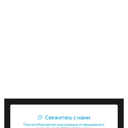
эффективности.
Выбор наружных блоков VRV Daikin RYMQ-U – это
гарантия высокого качества, надежности и
энергоэффективности. Эти блоки идеально подходят для
коммерческих и промышленных объектов, где требуется
создание комфортных условий при минимальных
затратах на эксплуатацию.
Для получения дополнительной информации о наружных
блоках VRV Daikin серии RYMQ-U, а также для
консультации по выбору и установке, обращайтесь к
нашим специалистам. Мы готовы предложить вам
оптимальные решения для вашего объекта, обеспечивая
высокий уровень комфорта и эффективности.
Свяжитесь с нами
Получите бесплатную консультацию от официального