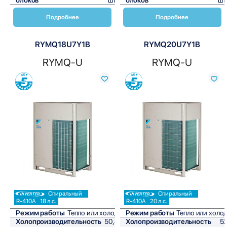
Подробнее
Подробнее
RYMQ18U7Y1B
RYMQ20U7Y1B
RYMQ-U
RYMQ-U
Сравнить
Сравнить
Спиральный
Спиральный
R-410A
18 л.с.
R-410A
20 л.с.
Режим работы
Тепло или холод
Режим работы
Тепло или холо
Холопроизводительность
50,4
Холопроизводительность
5