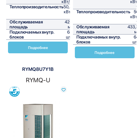
кВт/ч
кВт
Теплопроизводительность
50,4
кВт/
Теплопроизводительность
5
ч
кВт
Обслуживаемая
420
площадь
м²
Обслуживаемая
433,
площадь
м
Подключаемых внутр.
64
блоков
шт,
Подключаемых внутр.
6
блоков
шт
Подробнее
Подробнее
RYMQ8U7Y1B
RYMQ-U
Сравнить