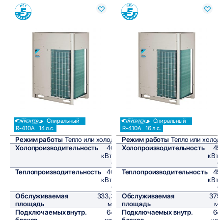
Сравнить
Сравнить
Спиральный
Спиральный
R-410A
14 л.с.
R-410A
16 л.с.
Режим работы
Тепло или холод
Режим работы
Тепло или холо
Холопроизводительность
40
Холопроизводительность
4
кВт/
кВт
ч
Теплопроизводительность
40
Теплопроизводительность
4
кВт/
кВт
ч
Обслуживаемая
333,3
Обслуживаемая
37
площадь
м²
площадь
м
Подключаемых внутр.
64
Подключаемых внутр.
6
блоков
шт,
блоков
шт