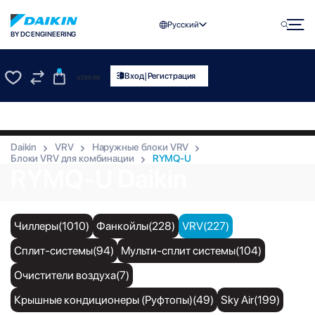
Русский
BY DC ENGINEERING
0
|
Вход
Регистрация
UZS
0.00
0
0
Daikin
VRV
Наружные блоки VRV
Блоки VRV для комбинации
RYMQ-U
RYMQ-U Daikin
Чиллеры(1010)
Фанкойлы(228)
VRV(227)
Сплит-системы(94)
Мульти-сплит системы(104)
Очистители воздуха(7)
Крышные кондиционеры (Руфтопы)(49)
Sky Air(199)