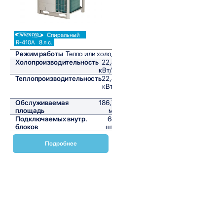
Спиральный
R-410A
8 л.с.
Режим работы
Тепло или холод
Холопроизводительность
22,4
кВт/ч
Теплопроизводительность
22,4
кВт/
ч
Обслуживаемая
186,7
площадь
м²
Подключаемых внутр.
64
блоков
шт,
Подробнее
Наружные блоки VRV Daikin серии RYMQ-U
предназначены для создания эффективных и надежных
систем кондиционирования воздуха. Эти блоки являются
частью инновационной линейки VRV (Variable Refrigerant
Volume), которая обеспечивает высокую