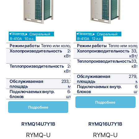
Спиральный
Спиральный
R-410A
10 л.с.
R-410A
12 л.с.
Режим работы
Тепло или холод
Режим работы
Тепло или холо
Холопроизводительность
28
Холопроизводительность
33,
кВт/
кВт/
ч
Теплопроизводительность
33,
Теплопроизводительность
28
кВт
кВт/
ч
Обслуживаемая
279,
Обслуживаемая
233,3
площадь
м
площадь
м²
Подключаемых внутр.
6
Подключаемых внутр.
64
блоков
шт
блоков
шт,
Подробнее
Подробнее
RYMQ14U7Y1B
RYMQ16U7Y1B
RYMQ-U
RYMQ-U