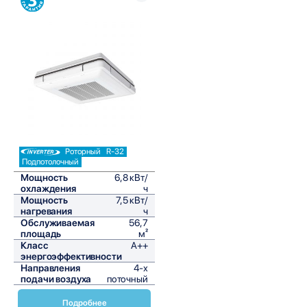
Сравнить
Роторный
R-32
Подпотолочный
Мощность
6,8 кВт/
охлаждения
ч
Мощность
7,5 кВт/
нагревания
ч
Обслуживаемая
56,7
площадь
м²
Класс
A++
энергоэффективности
Направления
4-х
подачи воздуха
поточный
Подробнее