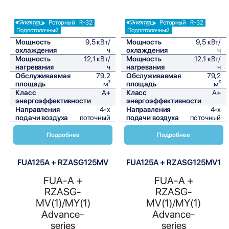
Роторный
R-32
Роторный
R-32
Подпотолочный
Подпотолочный
Мощность
9,5 кВт/
Мощность
9,5 кВт/
охлаждения
ч
охлаждения
ч
Мощность
12,1 кВт/
Мощность
12,1 кВт/
нагревания
ч
нагревания
ч
Обслуживаемая
79,2
Обслуживаемая
79,2
площадь
м²
площадь
м²
Класс
A+
Класс
A+
энергоэффективности
энергоэффективности
Направления
4-х
Направления
4-х
подачи воздуха
поточный
подачи воздуха
поточный
Подробнее
Подробнее
FUA125A + RZASG125MV
FUA125A + RZASG125MV1
FUA-A +
FUA-A +
RZASG-
RZASG-
MV(1)/MY(1)
MV(1)/MY(1)
Advance-
Advance-
series
series