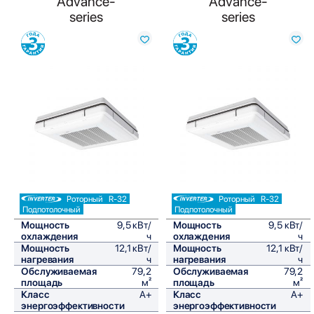
Advance-
Advance-
series
series
Сравнить
Сравнить
Роторный
R-32
Роторный
R-32
Подпотолочный
Подпотолочный
Мощность
9,5 кВт/
Мощность
9,5 кВт/
охлаждения
ч
охлаждения
ч
Мощность
12,1 кВт/
Мощность
12,1 кВт/
нагревания
ч
нагревания
ч
Обслуживаемая
79,2
Обслуживаемая
79,2
площадь
м²
площадь
м²
Класс
A+
Класс
A+
энергоэффективности
энергоэффективности