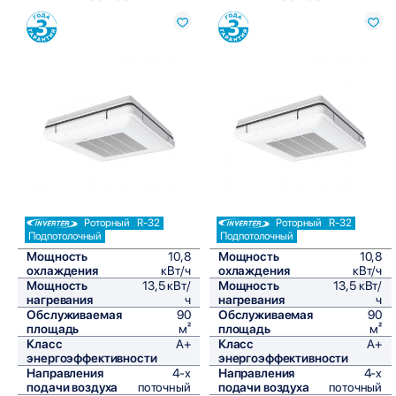
Сравнить
Сравнить
Роторный
R-32
Роторный
R-32
Подпотолочный
Подпотолочный
Мощность
10,8
Мощность
10,8
охлаждения
кВт/ч
охлаждения
кВт/ч
Мощность
13,5 кВт/
Мощность
13,5 кВт/
нагревания
ч
нагревания
ч
Обслуживаемая
90
Обслуживаемая
90
площадь
м²
площадь
м²
Класс
A+
Класс
A+
энергоэффективности
энергоэффективности
Направления
4-х
Направления
4-х
подачи воздуха
поточный
подачи воздуха
поточный