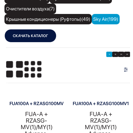
Очистители воздуха(7)
Крышные кондиционеры (Руфтопы)(49)
Sky Air(199)
СКАЧАТЬ КАТАЛОГ
Showing all 9 results
Показать
Показать фильтры
12
18
24
30
Показать:
FUA100A + RZASG100MV
FUA100A + RZASG100MV1
FUA-A +
FUA-A +
RZASG-
RZASG-
MV(1)/MY(1)
MV(1)/MY(1)