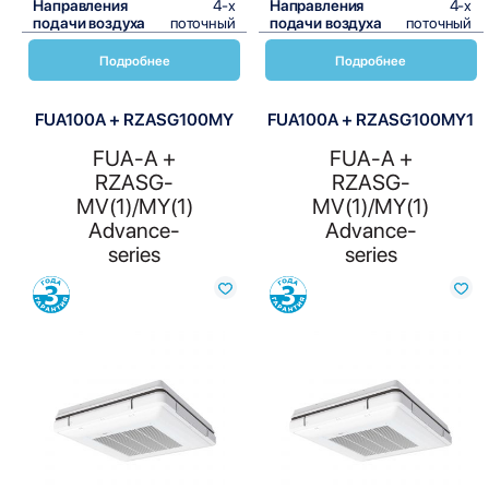
Направления
4-х
Направления
4-х
подачи воздуха
поточный
подачи воздуха
поточный
Подробнее
Подробнее
FUA100A + RZASG100MY
FUA100A + RZASG100MY1
FUA-A +
FUA-A +
RZASG-
RZASG-
MV(1)/MY(1)
MV(1)/MY(1)
Advance-
Advance-
series
series
Сравнить
Сравнить