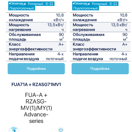
Роторный
R-32
Роторный
R-32
Подпотолочный
Подпотолочный
Мощность
10,8
Мощность
10,8
охлаждения
кВт/ч
охлаждения
кВт/ч
Мощность
13,5 кВт/
Мощность
13,5 кВт/
нагревания
ч
нагревания
ч
Обслуживаемая
90
Обслуживаемая
90
площадь
м²
площадь
м²
Класс
A+
Класс
A+
энергоэффективности
энергоэффективности
Направления
4-х
Направления
4-х
подачи воздуха
поточный
подачи воздуха
поточный
Подробнее
Подробнее
FUA71A + RZASG71MV1
FUA-A +
RZASG-
MV(1)/MY(1)
Advance-
series