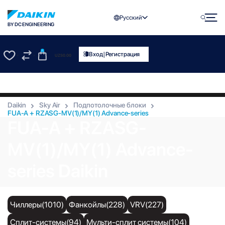
Русский
BY DC ENGINEERING
0
|
Вход
Регистрация
UZS
0.00
0
0
Daikin
Sky Air
Подпотолочные блоки
FUA-A + RZASG-MV(1)/MY(1) Advance-series
FUA-A + RZASG-
MV(1)/MY(1) Advance-
series Daikin
Чиллеры(1010)
Фанкойлы(228)
VRV(227)
Сплит-системы(94)
Мульти-сплит системы(104)