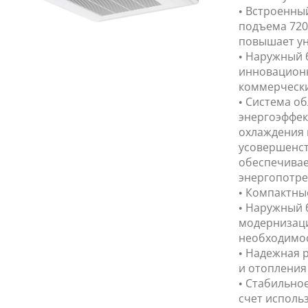
• Встроенны
подъема 720
повышает ун
• Наружный 
инновационн
коммерчески
• Система о
энергоэффек
охлаждения 
усовершенс
обеспечивае
энергопотре
• Компактны
• Наружный 
модернизаци
необходимос
• Надежная р
и отопления 
• Стабильно
счет исполь