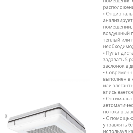
помещения б
расположени
• Опциональ
анализирует
помещении,
воздушный п
теплый или п
необходимо
• Пульт дис
задавать 5 
заслонок в д
• Современн
выполнен в 
или элегантн
вписывается
• Оптимальн
автоматичес
потока в зав
• С помощью
управлять б
используя ка