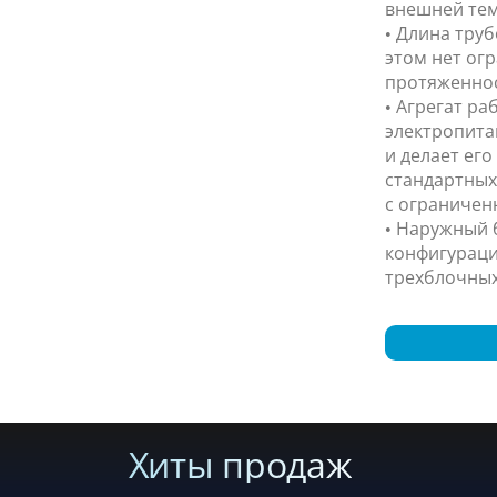
внешней тем
• Длина труб
этом нет ог
протяженнос
• Агрегат ра
электропита
и делает ег
стандартных
с ограничен
• Наружный 
конфигураци
трехблочных
Хиты продаж