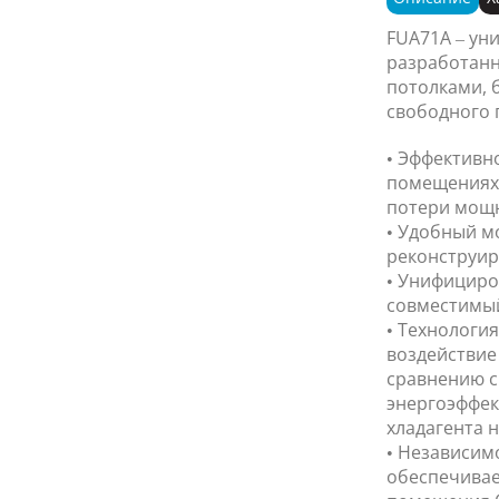
FUA71A – ун
разработанн
потолками, 
свободного 
• Эффективн
помещениях 
потери мощн
• Удобный мо
реконструир
• Унифициро
совместимый 
• Технология
воздействие
сравнению с
энергоэффек
хладагента н
• Независим
обеспечивае