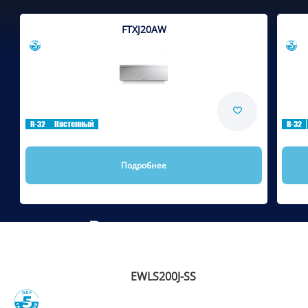
FTXJ20AW
Сравнить
R-32
Настенный
R-32
Подробнее
Рекомендуем
EWLS200J-SS
Сравнить