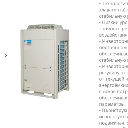
• Технологи
хладагента)
стабильную 
• Низкий ур
«ночного ре
воздействия
• Инверторн
постоянном 
обеспечивае
стабильную 
• Инверторн
регулируют 
от текущей 
энергоёмких
снижая потр
обеспечивая
параметры.
• В констру
используетс
подвижная, 