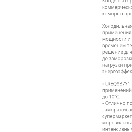
Конденсатор
коммерческо
компрессор
Холодильная
применения 
мощности и 
временем те
решение для
до заморозк
нагрузки пр
энергоэффек
• LREQ8B7Y1
применений 
до 10°C.
• Отлично п
замораживан
супермаркет
морозильных
интенсивны