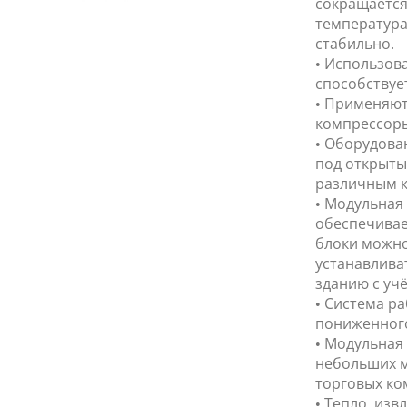
сокращается
температура
стабильно.
• Использов
способствуе
• Применяю
компрессоры
• Оборудова
под открыты
различным к
• Модульная 
обеспечивае
блоки можно
устанавлива
зданию с уч
• Система р
пониженного
• Модульная 
небольших м
торговых ко
• Тепло, из