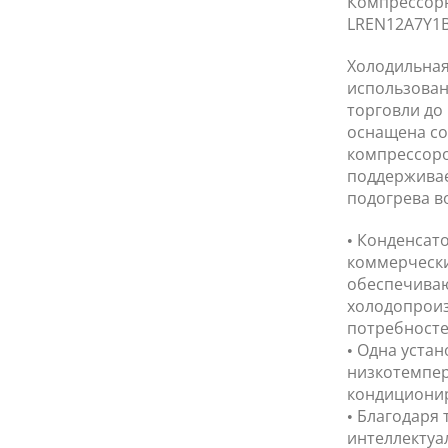
Компрессорн
LREN12A7Y1B
Холодильная
использован
торговли до
оснащена со
компрессоро
поддерживае
подогрева в
• Конденсат
коммерчески
обеспечиваю
холодопроиз
потребносте
• Одна уста
низкотемпер
кондиционир
• Благодаря
интеллектуа