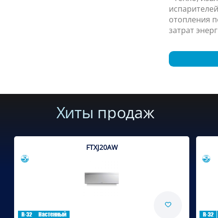
испарителей
отопления 
затрат энерг
Хиты продаж
FTXJ20AW
Сравнить
R-32
Настенный
R-32