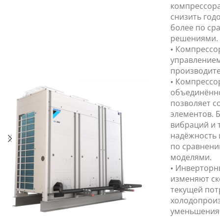
компрессора
снизить год
более по ср
решениями.
• Компрессо
управлением
производите
• Компрессо
объединённо
позволяет с
элементов. 
вибраций и 
надёжность 
по сравнен
моделями.
• Инверторн
изменяют ск
текущей пот
холодопроиз
уменьшения 