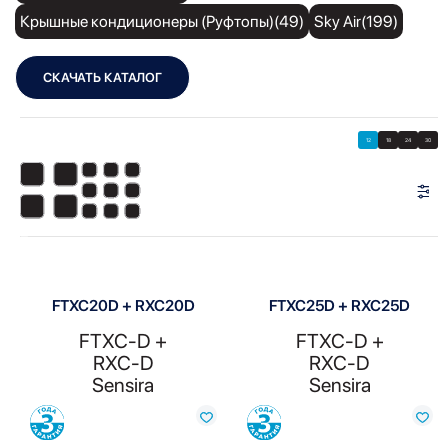
Крышные кондиционеры (Руфтопы)(49)
Sky Air(199)
СКАЧАТЬ КАТАЛОГ
Showing all 6 results
Показать
Показать фильтры
12
18
24
30
Показать:
FTXC20D + RXC20D
FTXC25D + RXC25D
FTXC-D +
FTXC-D +
RXC-D
RXC-D
Sensira
Sensira