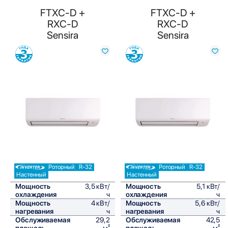
FTXC-D +
FTXC-D +
RXC-D
RXC-D
Sensira
Sensira
Сравнить
Сравнить
Роторный
R-32
Роторный
R-32
Настенный
Настенный
Мощность
3,5 кВт/
Мощность
5,1 кВт/
охлаждения
ч
охлаждения
ч
Мощность
4 кВт/
Мощность
5,6 кВт/
нагревания
ч
нагревания
ч
Обслуживаемая
29,2
Обслуживаемая
42,5
площадь
м²
площадь
м²