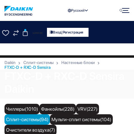
Русский
BY DC ENGINEERING
0
|
Вход
Регистрация
UZS
0.00
0
0
Daikin
Сплит-системы
Настенные блоки
FTXC-D + RXC-D Sensira
FTXC-D + RXC-D Sensira
Daikin
Чиллеры(1010)
Фанкойлы(228)
VRV(227)
Сплит-системы(94)
Мульти-сплит системы(104)
Очистители воздуха(7)