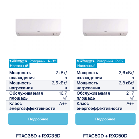
Сравнить
Сравнить
Роторный
R-32
Роторный
R-32
Настенный
Настенный
Мощность
2 кВт/
Мощность
2,6 кВт/
охлаждения
ч
охлаждения
ч
Мощность
2,5 кВт/
Мощность
2,8 кВт/
нагревания
ч
нагревания
ч
Обслуживаемая
16,7
Обслуживаемая
21,7
площадь
м²
площадь
м²
Класс
A++
Класс
A++
энергоэффективности
энергоэффективности
Подробнее
Подробнее
FTXC35D + RXC35D
FTXC50D + RXC50D