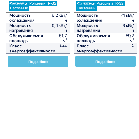
Роторный
R-32
Роторный
R-32
Настенный
Настенный
Мощность
6,2 кВт/
Мощность
7,1 кВт/
охлаждения
ч
охлаждения
ч
Мощность
6,4 кВт/
Мощность
8 кВт/
нагревания
ч
нагревания
ч
Обслуживаемая
51,7
Обслуживаемая
59,2
площадь
м²
площадь
м²
Класс
A++
Класс
A
энергоэффективности
энергоэффективности
Подробнее
Подробнее
Добро пожаловать на страницу, посвященную настенным
блокам серии FTXC-D / RXC-D Sensira от Daikin. Эти
устройства представляют собой современное решение
для создания комфортного микроклимата в вашем доме
или офисе. Настенные блоки Daikin FTXC-D / RXC-D Sensira
сочетают в себе передовые технологии, элегантный
дизайн и высокую энергоэффективность, что делает их
идеальным выбором для любых помещений.