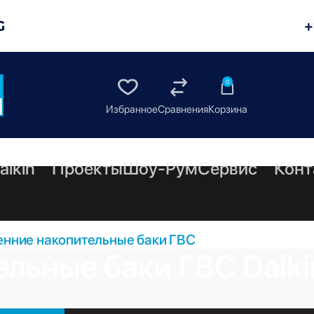
G
+
0
aikin
Проекты
Шоу-Рум
Сервис
Конт
енние накопительные баки ГВС
льные баки ГВС Daiki