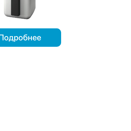
Подробнее
ия) играют ключевую роль в системах отопления и горячего
ние необходимой температуры воды, что позволяет эффектив
х. Внутренние баки ГВС могут быть интегрированы в различн
онные котлы. Это делает их универсальным решением для раз
х баков ГВС является их способность поддерживать стабиль
 высококачественных материалов и современных технологий те
или других коррозионностойких материалов, что обеспечивае
оснащены различными системами безопасности, такими как
рантирует их безопасную эксплуатацию.