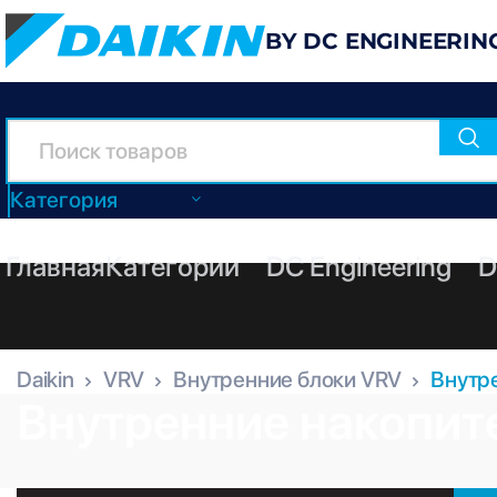
BY DC ENGINEERIN
Категория
Главная
Категории
DC Engineering
D
Daikin
VRV
Внутренние блоки VRV
Внутр
Внутренние накопите