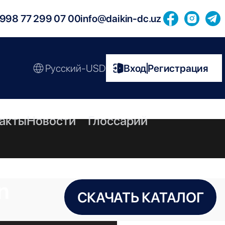
998 77 299 07 00
info@daikin-dc.uz
Русский-USD
Вход
Регистрация
|
акты
Новости
Глоссарий
n
СКАЧАТЬ КАТАЛОГ