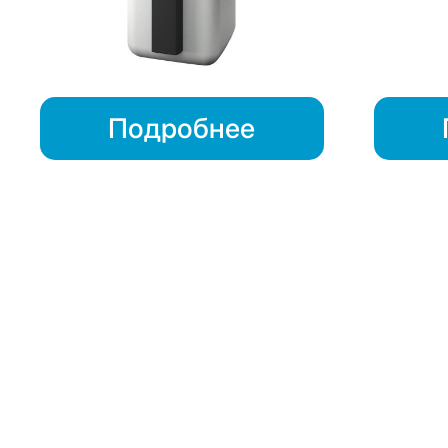
Подробнее
Внутренние накопительные баки ГВС (горячего водоснабжен
водоснабжения. Они обеспечивают накопление и поддержа
использовать энергию и обеспечивать комфорт в помещения
включая тепловые насосы, солнечные коллекторы и традици
зданий, от жилых домов до коммерческих объектов.
Одной из ключевых особенностей внутренних накопительны
температуру воды. Это достигается за счет использования
Такие баки обычно изготавливаются из нержавеющей стали 
долговечность и надежность. Внутренние баки ГВС также 
предохранительные клапаны и датчики температуры, что га