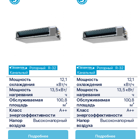
Сравнить
Сравнить
Роторный
R-32
Роторный
R-32
Канальный
Канальный
Мощность
12,1
Мощность
12,1
охлаждения
кВт/ч
охлаждения
кВт/ч
Мощность
13,5 кВт/
Мощность
13,5 кВт/
нагревания
ч
нагревания
ч
Обслуживаемая
100,8
Обслуживаемая
100,8
площадь
м²
площадь
м²
Класс
A++
Класс
A++
энергоэффективности
энергоэффективности
Напор
Высоконапорный
Напор
Высоконапорный
воздуха
воздуха
Подробнее
Подробнее