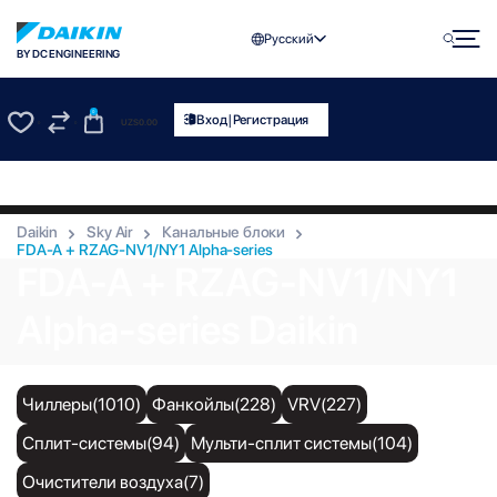
Русский
BY DC ENGINEERING
0
|
Вход
Регистрация
UZS
0.00
0
0
Daikin
Sky Air
Канальные блоки
FDA-A + RZAG-NV1/NY1 Alpha-series
FDA-A + RZAG-NV1/NY1
Alpha-series Daikin
Чиллеры(1010)
Фанкойлы(228)
VRV(227)
Сплит-системы(94)
Мульти-сплит системы(104)
Очистители воздуха(7)