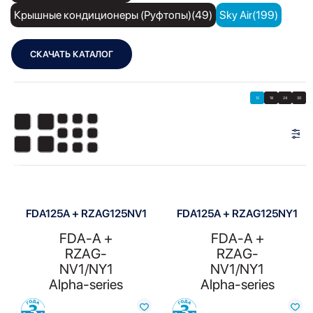
Крышные кондиционеры (Руфтопы)(49)
Sky Air(199)
СКАЧАТЬ КАТАЛОГ
Showing all 2 results
Показать
Показать фильтры
12
18
24
30
Показать:
FDA125A + RZAG125NV1
FDA125A + RZAG125NY1
FDA-A +
FDA-A +
RZAG-
RZAG-
NV1/NY1
NV1/NY1
Alpha-series
Alpha-series