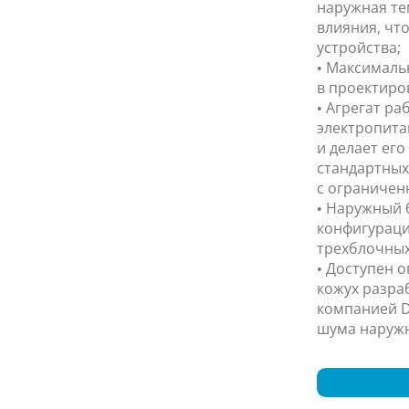
наружная те
влияния, чт
устройства;
• Максимальн
в проектиро
• Агрегат ра
электропита
и делает ег
стандартных
с ограничен
• Наружный 
конфигураци
трехблочных
• Доступен 
кожух разра
компанией D
шума наружн