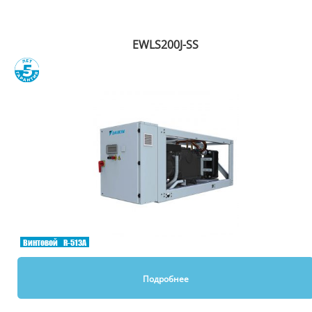
EWLS200J-SS
Сравнить
Винтовой
R-513A
Подробнее