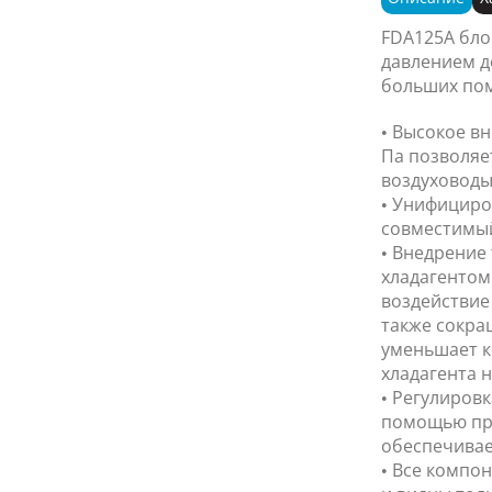
FDA125A бло
давлением д
больших по
• Высокое в
Па позволяе
воздуховоды
• Унифициро
совместимый 
• Внедрение 
хладагентом
воздействие 
также сокра
уменьшает к
хладагента н
• Регулиров
помощью про
обеспечивае
• Все компо