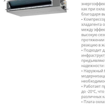
энергоэффек
как при охла
благодаря в
• Компрессо
хладагента 
между эффек
высокую сез
протяжении 
реакцию в ж
• Подходит 
инфраструкт
предъявляют
надежности 
• Наружный 
модернизаци
необходимос
• Работает 
до -20°C, ч
различных к
• Плата охла