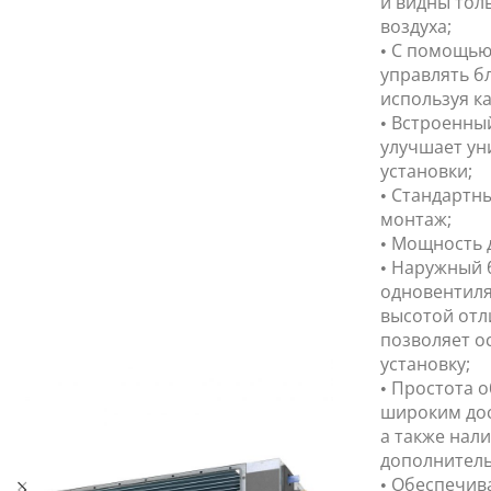
и видны тол
воздуха;
• С помощью
управлять б
используя ка
• Встроенны
улучшает ун
установки;
• Стандартн
монтаж;
• Мощность д
• Наружный 
одновентиля
высотой отл
позволяет о
установку;
• Простота 
широким дос
а также нал
дополнитель
• Обеспечив