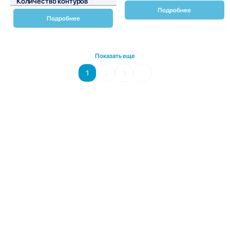
Количество контуров
1
Подробнее
Подробнее
Показать еще
1
2
3
Чиллеры с воздушным конденсатором Daikin EWAH-
TZBSD представляют собой высокоэффективные системы
охлаждения, предназначенные для использования в
коммерческих и промышленных зданиях. Эти устройства
обеспечивают надежное и стабильное охлаждение, что
делает их идеальным выбором для различных
приложений, включая офисные здания, торговые центры,
гостиницы и производственные предприятия.
Чиллеры Daikin EWAH-TZBSD оснащены передовыми
технологиями, которые обеспечивают высокую
энергоэффективность и минимальные эксплуатационные