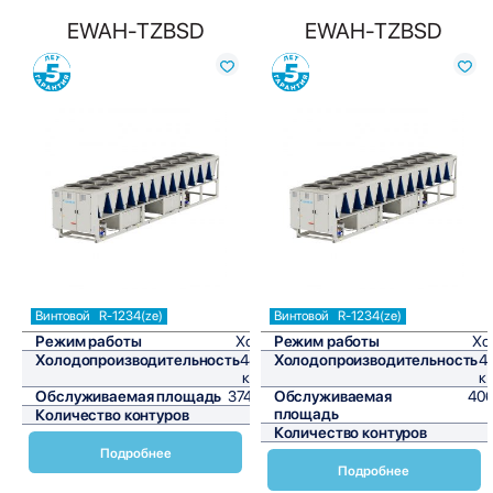
EWAH-TZBSD
EWAH-TZBSD
Сравнить
Сравнить
Винтовой
R-1234(ze)
Винтовой
R-1234(ze)
Режим работы
Холод
Режим работы
Хо
Холодопроизводительность
448,8
Холодопроизводительность
4
кВт/ч
к
Обслуживаемая площадь
3740 м²
Обслуживаемая
406
площадь
Количество контуров
1
Количество контуров
Подробнее
Подробнее