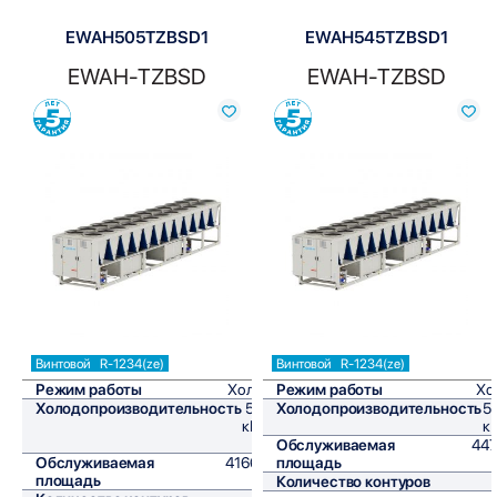
EWAH505TZBSD1
EWAH545TZBSD1
EWAH-TZBSD
EWAH-TZBSD
Сравнить
Сравнить
Винтовой
R-1234(ze)
Винтовой
R-1234(ze)
Режим работы
Холод
Режим работы
Хо
Холодопроизводительность
500
Холодопроизводительность
5
кВт/
к
ч
Обслуживаемая
447
Обслуживаемая
4166,7
площадь
площадь
м²
Количество контуров