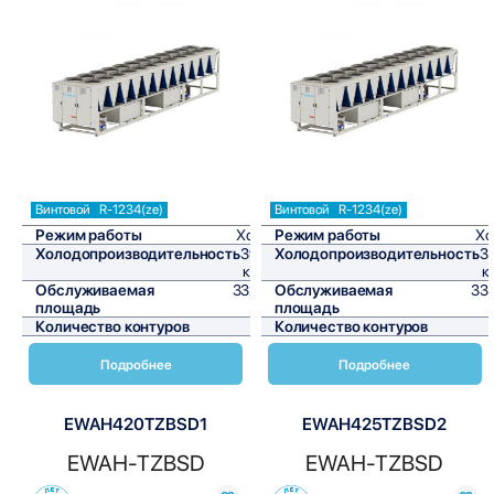
Сравнить
Сравнить
Винтовой
R-1234(ze)
Винтовой
R-1234(ze)
Режим работы
Холод
Режим работы
Хо
Холодопроизводительность
398,5
Холодопроизводительность
3
кВт/ч
к
Обслуживаемая
3320,8
Обслуживаемая
33
площадь
м²
площадь
Количество контуров
1
Количество контуров
Подробнее
Подробнее
EWAH420TZBSD1
EWAH425TZBSD2
EWAH-TZBSD
EWAH-TZBSD