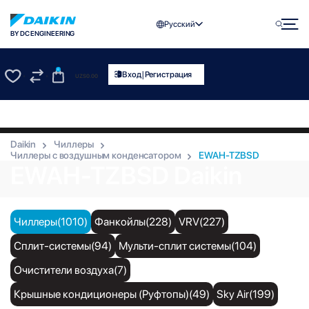
Русский
BY DC ENGINEERING
0
|
Вход
Регистрация
UZS
0.00
0
0
Daikin
Чиллеры
Чиллеры с воздушным конденсатором
EWAH-TZBSD
EWAH-TZBSD Daikin
Чиллеры(1010)
Фанкойлы(228)
VRV(227)
Сплит-системы(94)
Мульти-сплит системы(104)
Очистители воздуха(7)
Крышные кондиционеры (Руфтопы)(49)
Sky Air(199)