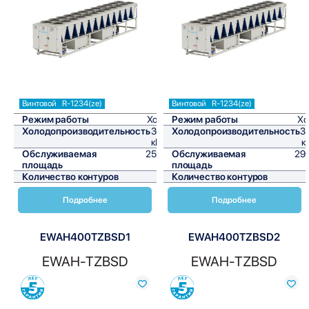
Сравнить
Сравнить
Винтовой
R-1234(ze)
Винтовой
R-1234(ze)
Режим работы
Холод
Режим работы
Хо
Холодопроизводительность
301,6
Холодопроизводительность
3
кВт/ч
к
Обслуживаемая
2513,3
Обслуживаемая
29
площадь
м²
площадь
Количество контуров
1
Количество контуров
Подробнее
Подробнее
EWAH400TZBSD1
EWAH400TZBSD2
EWAH-TZBSD
EWAH-TZBSD