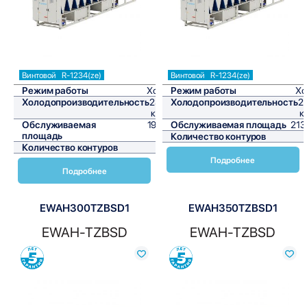
Винтовой
R-1234(ze)
Винтовой
R-1234(ze)
Режим работы
Холод
Режим работы
Хо
Холодопроизводительность
235,4
Холодопроизводительность
2
кВт/ч
к
Обслуживаемая
1961,7
Обслуживаемая площадь
213
площадь
м²
Количество контуров
Количество контуров
1
Подробнее
Подробнее
EWAH300TZBSD1
EWAH350TZBSD1
EWAH-TZBSD
EWAH-TZBSD