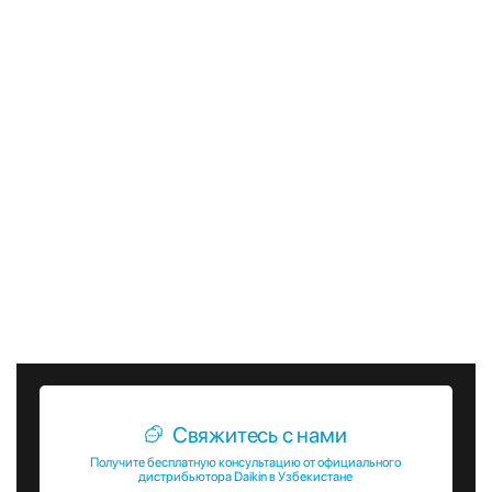
уменьшению выбросов парниковых газов, что делает их
более экологичным выбором по сравнению с
традиционными системами охлаждения.
В заключение, чиллеры с воздушным конденсатором
Daikin EWAH-TZBSD представляют собой современное и
надежное решение для обеспечения комфортных условий
в коммерческих и промышленных зданиях. Их высокая
энергоэффективность, надежность, легкость установки и
экологичность делают их оптимальным выбором для
различных приложений. Выбирая чиллеры Daikin, вы
получаете не только высококачественное оборудование,
но и уверенность в его долговечности и надежности.
Свяжитесь с нами
Получите бесплатную консультацию от официального
дистрибьютора Daikin в Узбекистане