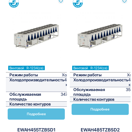
Сравнить
Сравнить
Винтовой
R-1234(ze)
Винтовой
R-1234(ze)
Режим работы
Холод
Режим работы
Хо
Холодопроизводительность
417,2
Холодопроизводительность
4
кВт/
к
ч
Обслуживаемая
35
Обслуживаемая
3476,7
площадь
площадь
м²
Количество контуров
Количество контуров
1
Подробнее
Подробнее
EWAH455TZBSD1
EWAH485TZBSD2