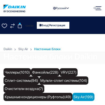
Русский
BY DC ENGINEERING
0
|
Вход
Регистрация
UZS
0.00
0
0
Daikin
Sky Air
Настенные блоки
Настенные блоки Daikin
Чиллеры(1010)
Фанкойлы(228)
VRV(227)
Сплит-системы(94)
Мульти-сплит системы(104)
Очистители воздуха(7)
Крышные кондиционеры (Руфтопы)(49)
Sky Air(199)