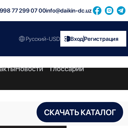
998 77 299 07 00
info@daikin-dc.uz
Русский-USD
Вход
Регистрация
|
акты
Новости
Глоссарий
СКАЧАТЬ КАТАЛОГ