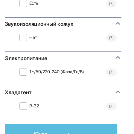
Есть
(7)
Звукоизоляционный кожух
Нет
(7)
Электропитание
1~/50/220-240 (Фаза/Гц/В)
(7)
Хладагент
R-32
(7)