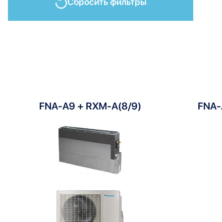
Сбросить фильтры
FNA-A9 + RXM-A(8/9)
FNA-