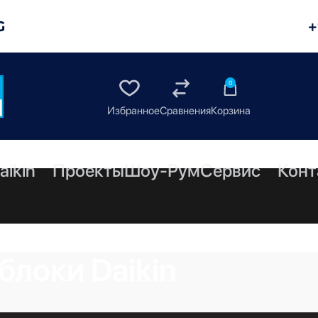
G
+
0
aikin
Проекты
Шоу-Рум
Сервис
Конт
локи Daikin