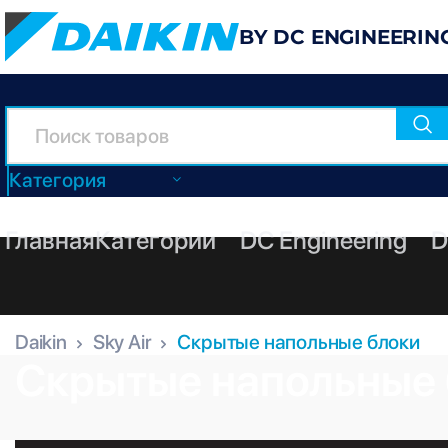
BY DC ENGINEERIN
Категория
Главная
Категории
DC Engineering
D
Daikin
Sky Air
Скрытые напольные блоки
Скрытые напольные б