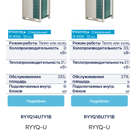
Спиральный
Спиральный
R-410A
10 л.с.
R-410A
12 л.с.
Режим работы
Тепло или холод
Режим работы
Тепло или холо
Холопроизводительность
28
Холопроизводительность
33,
кВт/
кВт
ч
Теплопроизводительность
31,5
Теплопроизводительность
37,
кВт/
кВт
ч
Обслуживаемая
233,3
Обслуживаемая
279,
площадь
м²
площадь
м
Подключаемых внутр.
64
Подключаемых внутр.
6
блоков
шт,
блоков
шт
Подробнее
Подробнее
RYYQ14U7Y1B
RYYQ16U7Y1B
RYYQ-U
RYYQ-U