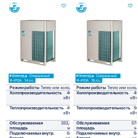
Сравнить
Сравнить
Спиральный
Спиральный
R-410A
14 л.с.
R-410A
16 л.с.
Режим работы
Тепло или холод
Режим работы
Тепло или холо
Холопроизводительность
40
Холопроизводительность
4
кВт/
кВт
ч
Теплопроизводительность
45
Теплопроизводительность
5
кВт/
кВт
ч
Обслуживаемая
333,3
Обслуживаемая
37
площадь
м²
площадь
м
Подключаемых внутр.
64
Подключаемых внутр.
6
блоков
шт,
блоков
шт