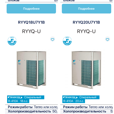
Подробнее
Подробнее
RYYQ18U7Y1B
RYYQ20U7Y1B
RYYQ-U
RYYQ-U
Сравнить
Сравнить
Спиральный
Спиральный
R-410A
18 л.с.
R-410A
20 л.с.
Режим работы
Тепло или холод
Режим работы
Тепло или холо
Холопроизводительность
50,4
Холопроизводительность
5