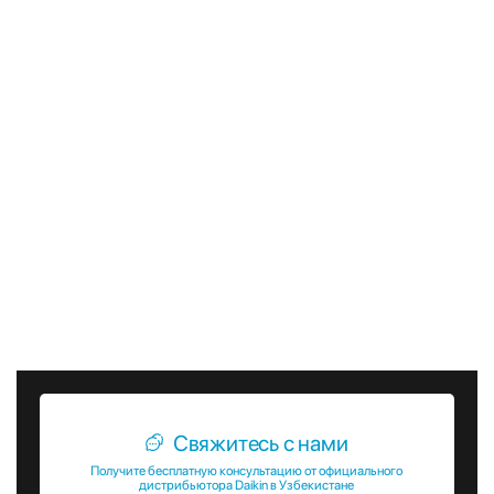
эффективности, наружные блоки RYYQ-U могут быть
интегрированы с различными системами управления и
автоматизации. Это позволяет пользователям легко
контролировать параметры работы системы, настраивать
режимы охлаждения и обогрева, а также отслеживать
энергопотребление.
Выбирая наружные блоки VRV с тепловым насосом RYYQ-
U от Daikin, вы получаете надежное и эффективное
решение для создания комфортного микроклимата в
любом помещении. Эти системы не только обеспечивают
высокий уровень комфорта, но и способствуют экономии
энергии и защите окружающей среды. Инвестируйте в
качество и надежность с Daikin!
Свяжитесь с нами
Получите бесплатную консультацию от официального
дистрибьютора Daikin в Узбекистане