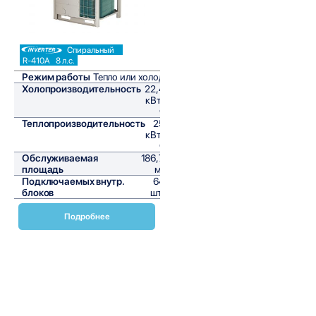
Спиральный
R-410A
8 л.с.
Режим работы
Тепло или холод
Холопроизводительность
22,4
кВт/
ч
Теплопроизводительность
25
кВт/
ч
Обслуживаемая
186,7
площадь
м²
Подключаемых внутр.
64
блоков
шт,
Подробнее
Наружные блоки VRV с тепловым насосом RYYQ-U от
Daikin представляют собой передовые решения для
коммерческих и промышленных объектов, требующих
высокой эффективности и надежности. Эти системы
обеспечивают оптимальный комфорт в любых условиях,