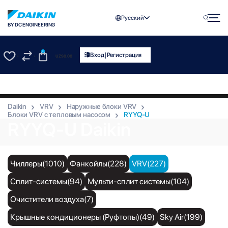
Русский
BY DC ENGINEERING
0
|
Вход
Регистрация
UZS
0.00
0
0
Daikin
VRV
Наружные блоки VRV
Блоки VRV с тепловым насосом
RYYQ-U
RYYQ-U Daikin
Чиллеры(1010)
Фанкойлы(228)
VRV(227)
Сплит-системы(94)
Мульти-сплит системы(104)
Очистители воздуха(7)
Крышные кондиционеры (Руфтопы)(49)
Sky Air(199)