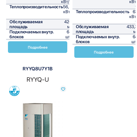
кВт/ч
кВт
Теплопроизводительность
56,5
кВт/
Теплопроизводительность
6
ч
кВт
Обслуживаемая
420
площадь
м²
Обслуживаемая
433,
площадь
м
Подключаемых внутр.
64
блоков
шт,
Подключаемых внутр.
6
блоков
шт
Подробнее
Подробнее
RYYQ8U7Y1B
RYYQ-U
Сравнить