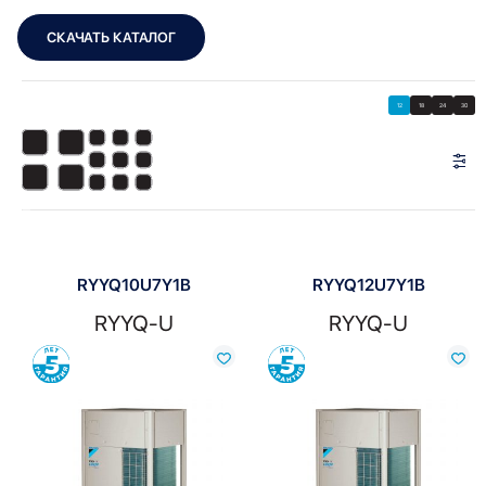
СКАЧАТЬ КАТАЛОГ
Showing all 7 results
Показать
Показать фильтры
12
18
24
30
Показать:
RYYQ10U7Y1B
RYYQ12U7Y1B
RYYQ-U
RYYQ-U
Сравнить
Сравнить