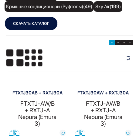
Крышные кондиционеры (Руфтопы)(49)
Sky Air(199)
СКАЧАТЬ КАТАЛОГ
Showing all 2 results
Показать
Показать фильтры
12
18
24
30
Показать:
FTXTJ30AB + RXTJ30A
FTXTJ30AW + RXTJ30A
FTXTJ-AW/B
FTXTJ-AW/B
+ RXTJ-A
+ RXTJ-A
Nepura (Emura
Nepura (Emura
3)
3)