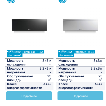
Сравнить
Сравнить
Роторный
R-32
Роторный
R-32
Настенный
Настенный
Мощность
3 кВт/
Мощность
3 кВт/
охлаждения
ч
охлаждения
ч
Мощность
3,2 кВт/
Мощность
3,2 кВт/
нагревания
ч
нагревания
ч
Обслуживаемая
25
Обслуживаемая
25
площадь
м²
площадь
м²
Класс
A+++
Класс
A+++
энергоэффективности
энергоэффективности
Подробнее
Подробнее
Сплит-система Daikin FTXTJ-AW / RXTJ-A Nepura Emura 3