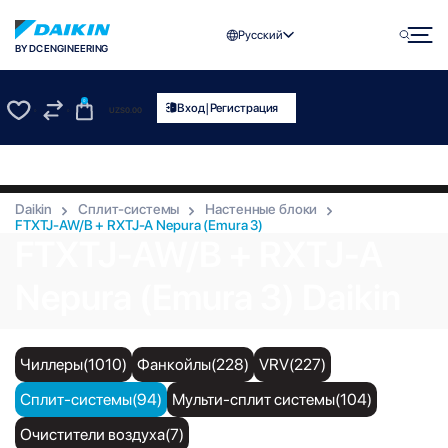
Русский
BY DC ENGINEERING
0
|
Вход
Регистрация
UZS
0.00
0
0
Daikin
Сплит-системы
Настенные блоки
FTXTJ-AW/B + RXTJ-A Nepura (Emura 3)
FTXTJ-AW/B + RXTJ-A
Nepura (Emura 3) Daikin
Чиллеры(1010)
Фанкойлы(228)
VRV(227)
Сплит-системы(94)
Мульти-сплит системы(104)
Очистители воздуха(7)