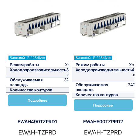
Сравнить
Сравнить
Винтовой
R-1234(ze)
Винтовой
R-1234(ze)
Режим работы
Холод
Режим работы
Хо
Холодопроизводительность
389,2
Холодопроизводительность
41
кВт/ч
к
Обслуживаемая
3243,3
площадь
м²
Обслуживаемая
349
площадь
Количество контуров
1
Количество контуров
Подробнее
Подробнее
EWAH490TZPRD1
EWAH500TZPRD2
EWAH-TZPRD
EWAH-TZPRD