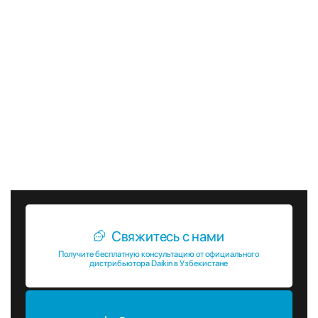
по охране окружающей среды. Они используют
безопасные хладагенты, которые не оказывают
негативного воздействия на озоновый слой и не
способствуют глобальному потеплению. Выбирая
чиллеры Daikin EWAH-TZPRD, вы получаете надежное и
эффективное решение для кондиционирования воздуха,
которое обеспечит комфорт и удобство в любых
условиях. Эти устройства являются оптимальным
выбором для тех, кто ценит качество, надежность и
энергоэффективность.
Свяжитесь с нами
Получите бесплатную консультацию от официального
дистрибьютора Daikin в Узбекистане