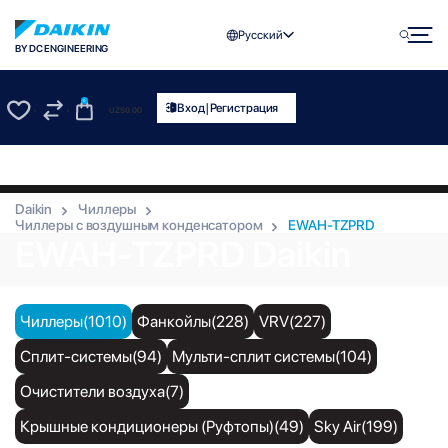
Русский
BY DC ENGINEERING
0
|
Вход
Регистрация
UZS
0.00
0
0
Daikin
Чиллеры
Чиллеры с воздушным конденсатором
EWAH-TZPRD
EWAH-TZPRD Daikin
Чиллеры(1010)
Фанкойлы(228)
VRV(227)
Сплит-системы(94)
Мульти-сплит системы(104)
Очистители воздуха(7)
Крышные кондиционеры (Руфтопы)(49)
Sky Air(199)