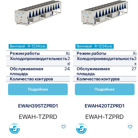
Сравнить
Сравнить
Винтовой
R-1234(ze)
Винтовой
R-1234(ze)
Режим работы
Холод
Режим работы
Хо
Холодопроизводительность
291,2
Холодопроизводительность
3
кВт/ч
к
Обслуживаемая
2426,7
Обслуживаемая
27
площадь
м²
площадь
Количество контуров
1
Количество контуров
Подробнее
Подробнее
EWAH395TZPRD1
EWAH420TZPRD1
EWAH-TZPRD
EWAH-TZPRD