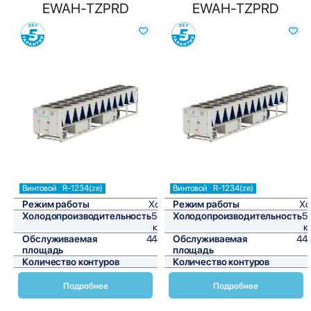
EWAH-TZPRD
EWAH-TZPRD
Сравнить
Сравнить
Винтовой
R-1234(ze)
Винтовой
R-1234(ze)
Режим работы
Холод
Режим работы
Хо
Холодопроизводительность
533,5
Холодопроизводительность
5
кВт/ч
к
Обслуживаемая
4445,8
Обслуживаемая
44
площадь
м²
площадь
Количество контуров
2
Количество контуров
Подробнее
Подробнее