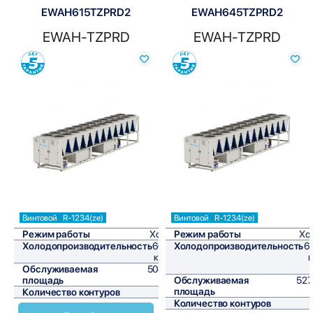
EWAH615TZPRD2
EWAH645TZPRD2
EWAH-TZPRD
EWAH-TZPRD
Сравнить
Сравнить
Винтовой
R-1234(ze)
Винтовой
R-1234(ze)
Режим работы
Холод
Режим работы
Хо
Холодопроизводительность
604,9
Холодопроизводительность
63
кВт/ч
к
Обслуживаемая
5040,8
площадь
м²
Обслуживаемая
527
площадь
Количество контуров
2
Количество контуров