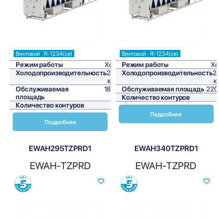
Винтовой
R-1234(ze)
Винтовой
R-1234(ze)
Режим работы
Холод
Режим работы
Хо
Холодопроизводительность
225,2
Холодопроизводительность
2
кВт/ч
к
Обслуживаемая
1876,7
Обслуживаемая площадь
220
площадь
м²
Количество контуров
Количество контуров
1
Подробнее
Подробнее
EWAH295TZPRD1
EWAH340TZPRD1
EWAH-TZPRD
EWAH-TZPRD