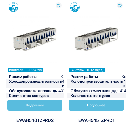
Сравнить
Сравнить
Винтовой
R-1234(ze)
Винтовой
R-1234(ze)
Режим работы
Холод
Режим работы
Хо
Холодопроизводительность
481,2
Холодопроизводительность
4
кВт/ч
к
Обслуживаемая площадь
4010 м²
Обслуживаемая площадь
414
Количество контуров
1
Количество контуров
Подробнее
Подробнее
EWAH540TZPRD2
EWAH545TZPRD1