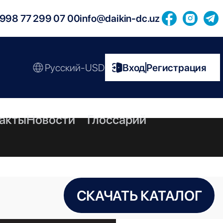
998 77 299 07 00
info@daikin-dc.uz
Русский-USD
Вход
Регистрация
|
акты
Новости
Глоссарий
СКАЧАТЬ КАТАЛОГ