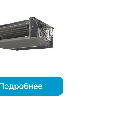
Подробнее
кенте с доставкой по всему Узбекист
жную роль. Одним из ключевых элементов для создания идеа