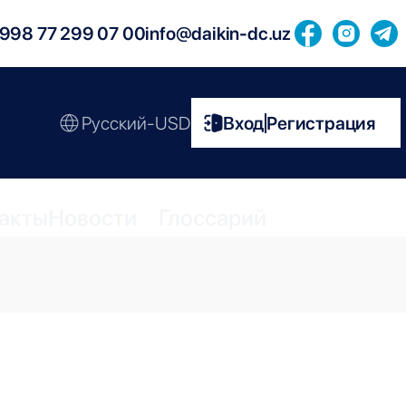
998 77 299 07 00
info@daikin-dc.uz
Русский-USD
Вход
Регистрация
|
акты
Новости
Глоссарий