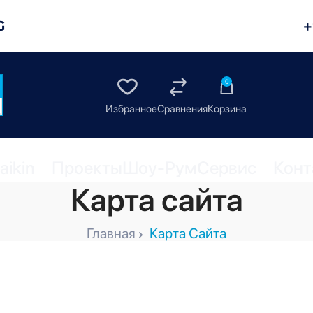
G
+
0
aikin
Проекты
Шоу-Рум
Сервис
Конт
Карта сайта
Главная
Карта Сайта