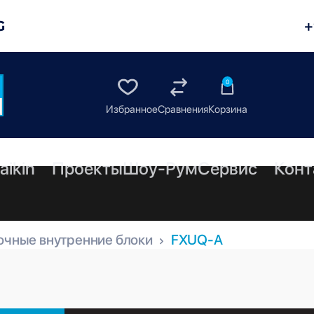
G
+
0
aikin
Проекты
Шоу-Рум
Сервис
Конт
очные внутренние блоки
FXUQ-A