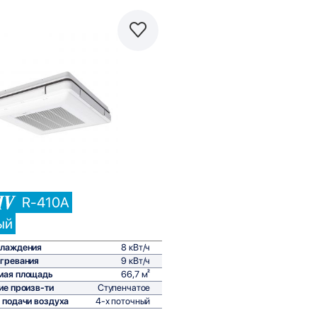
Сравнить
R-410A
ый
хлаждения
8 кВт/ч
гревания
9 кВт/ч
мая площадь
66,7 м²
ие произв-ти
Ступенчатое
 подачи воздуха
4-х поточный