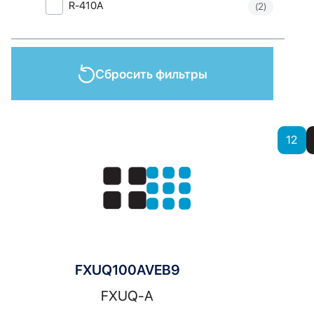
R-410A
(2)
Сбросить фильтры
Показать
12
Показать:
FXUQ100AVEB9
FXUQ-A