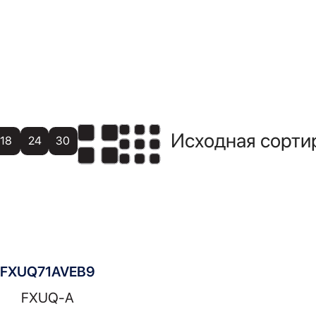
18
24
30
FXUQ71AVEB9
FXUQ-A