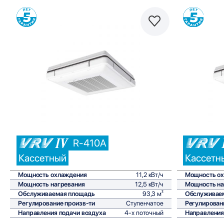
Сравнить
R-410A
Кассетный
Кассетн
Мощность охлаждения
11,2 кВт/ч
Мощность о
Мощность нагревания
12,5 кВт/ч
Мощность на
Обслуживаемая площадь
93,3 м²
Обслуживае
Регулирование произв-ти
Ступенчатое
Регулирован
Направления подачи воздуха
4-х поточный
Направления