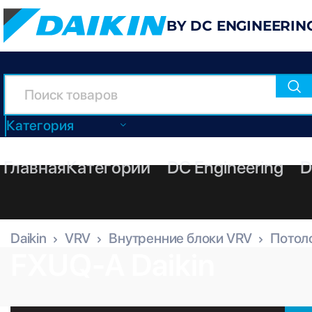
BY DC ENGINEERIN
Категория
Главная
Категории
DC Engineering
D
Daikin
VRV
Внутренние блоки VRV
Потол
FXUQ-A Daikin