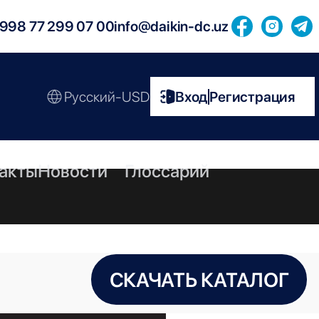
998 77 299 07 00
info@daikin-dc.uz
Русский-USD
Вход
Регистрация
|
акты
Новости
Глоссарий
СКАЧАТЬ КАТАЛОГ