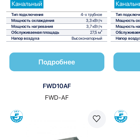
Канальный
Канальн
Тип подключения
4-х трубное
Тип подключ
Мощность охлаждения
3,3 кВт/ч
Мощность о
Мощность нагревания
3,7 кВт/ч
Мощность на
Обслуживаемая площадь
27,5 м²
Обслуживае
Напор воздуха
Высоконапорный
Напор возду
Подробнее
FWD10AF
FWD-AF