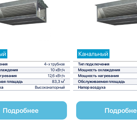
Сравнить
С
ый
Канальный
ения
4-х трубное
Тип подключения
хлаждения
10 кВт/ч
Мощность охлаждения
гревания
12,6 кВт/ч
Мощность нагревания
мая площадь
83,3 м²
Обслуживаемая площадь
ха
Высоконапорный
Напор воздуха
Подробнее
Подробне