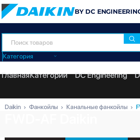
BY DC ENGINEERIN
Категория
Главная
Категории
DC Engineering
D
Daikin
Фанкойлы
Канальные фанкойлы
F
FWD-AF Daikin