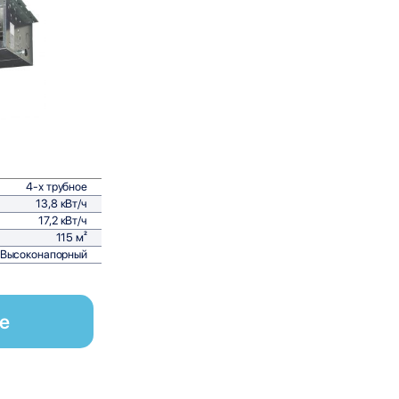
равнить
4-х трубное
13,8 кВт/ч
17,2 кВт/ч
115 м²
Высоконапорный
е