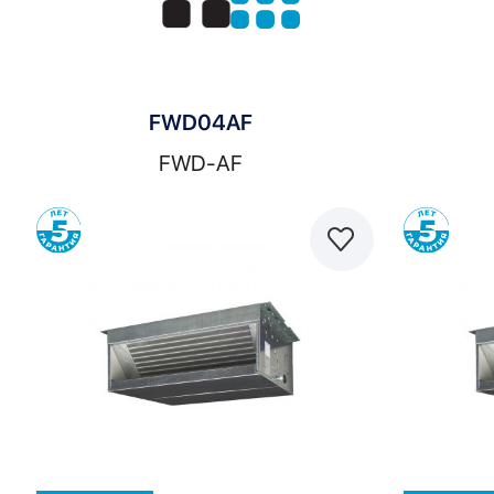
FWD04AF
FWD-AF
Сравнить