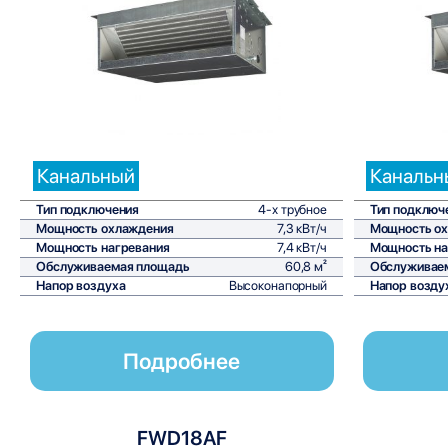
Сравнить
Канальный
Канальн
Тип подключения
4-х трубное
Тип подключ
Мощность охлаждения
7,3 кВт/ч
Мощность о
Мощность нагревания
7,4 кВт/ч
Мощность на
Обслуживаемая площадь
60,8 м²
Обслуживае
Напор воздуха
Высоконапорный
Напор возду
Подробнее
FWD18AF