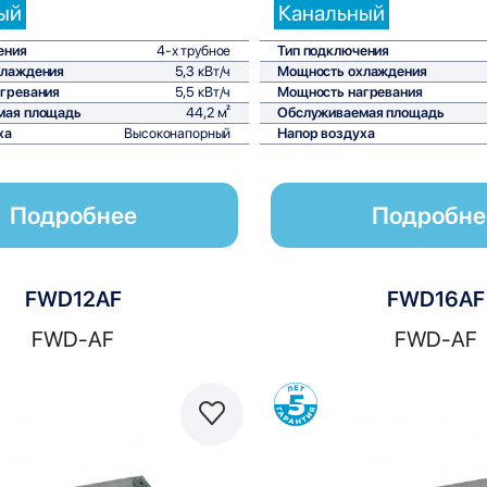
ый
Канальный
ения
4-х трубное
Тип подключения
хлаждения
5,3 кВт/ч
Мощность охлаждения
гревания
5,5 кВт/ч
Мощность нагревания
мая площадь
44,2 м²
Обслуживаемая площадь
ха
Высоконапорный
Напор воздуха
Подробнее
Подробне
FWD12AF
FWD16AF
FWD-AF
FWD-AF