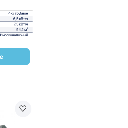
4-х трубное
6,5 кВт/ч
7,5 кВт/ч
54,2 м²
Высоконапорный
е