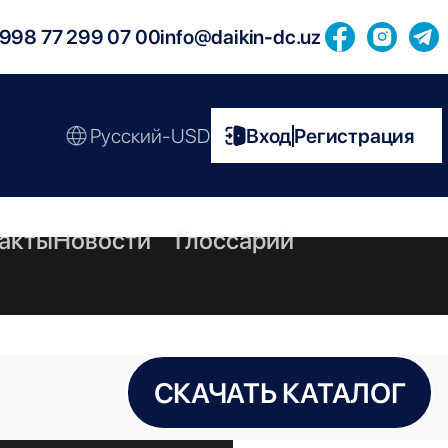
998 77 299 07 00
info@daikin-dc.uz
Русский-USD
Вход
Регистрация
|
акты
Новости
Глоссарий
СКАЧАТЬ КАТАЛОГ