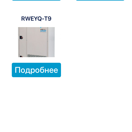
RWEYQ-T9
Подробнее
Блоки VRV с рекуперацией тепла от
Daikin
Инновационные
блоки VRV с рекуперацией тепла от
Daikin
обеспечивают комфортный микроклимат и