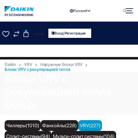
Русский
BY DC ENGINEERING
0
|
Вход
Регистрация
UZS
0.00
0
0
Daikin
VRV
Наружные блоки VRV
Блоки VRV с рекуперацией тепла
Блоки VRV с
рекуперацией тепла
Daikin
Чиллеры(1010)
Фанкойлы(228)
VRV(227)
Сплит-системы(94)
Мульти-сплит системы(104)