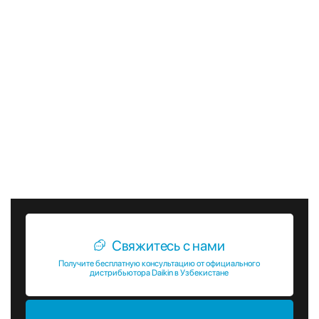
Энергоэффективность
: минимизация затрат и
экологичный подход.
Передовые технологии
: интеллектуальные решения
для климат-контроля.
Надежность и качество
: соответствие мировым
стандартам.
Выбирайте современные
системы VRV от Daikin
для
создания комфортного и эффективного микроклимата.
Звоните и оформляйте заказ прямо сейчас!
Свяжитесь с нами
Получите бесплатную консультацию от официального
дистрибьютора Daikin в Узбекистане