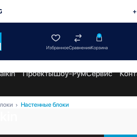
G
+
0
aikin
Проекты
Шоу-Рум
Сервис
Конт
блоки
Настенные блоки
kin