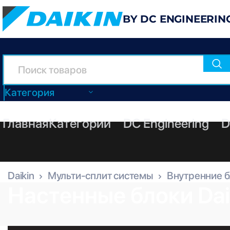
BY DC ENGINEERIN
Категория
Главная
Категории
DC Engineering
D
Daikin
Мульти-сплит системы
Внутренние 
Настенные блоки Dai