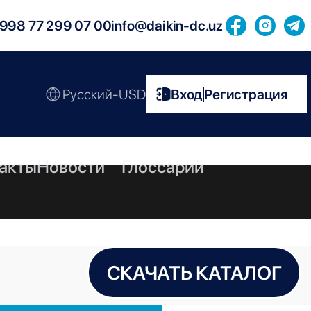
998 77 299 07 00
info@daikin-dc.uz
Русский-USD
Вход
Регистрация
|
акты
Новости
Глоссарий
СКАЧАТЬ КАТАЛОГ