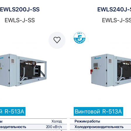
EWLS200J-SS
EWLS240J-
EWLS-J-SS
EWLS-J-S
Сравнить
С
й
R-513A
Винтовой
R-513A
ты
Холод
Режим работы
водительность
200 кВт/ч
Холодопроизводительность