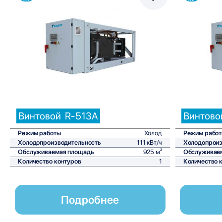
Сравнить
Винтовой
R-513A
Винтово
Режим работы
Холод
Режим рабо
Холодопроизводительность
111 кВт/ч
Холодопроиз
Обслуживаемая площадь
925 м²
Обслуживае
Количество контуров
1
Количество 
Подробнее