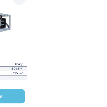
равнить
Холод
150 кВт/ч
1250 м²
1
е