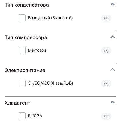
Тип конденсатора
Воздушный (Выносной)
(7)
Тип компрессора
Винтовой
(7)
Электропитание
3~/50 /400 (Фаза/Гц/В)
(7)
Хладагент
R-513A
(7)