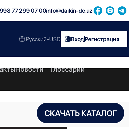
998 77 299 07 00
info@daikin-dc.uz
Русский-USD
Вход
Регистрация
|
акты
Новости
Глоссарий
СКАЧАТЬ КАТАЛОГ