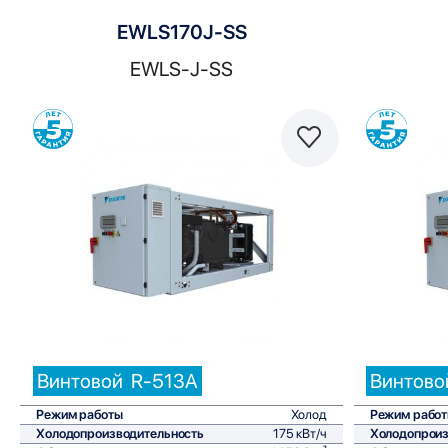
EWLS170J-SS
EWLS-J-SS
Сравнить
Винтовой
R-513A
Винтово
Режим работы
Холод
Режим рабо
Холодопроизводительность
175 кВт/ч
Холодопроиз