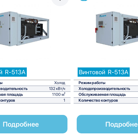
Сравнить
С
й
R-513A
Винтовой
R-513A
ты
Холод
Режим работы
водительность
132 кВт/ч
Холодопроизводительность
мая площадь
1100 м²
Обслуживаемая площадь
контуров
1
Количество контуров
Подробнее
Подробне