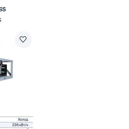
SS
S
равнить
Холод
236 кВт/ч