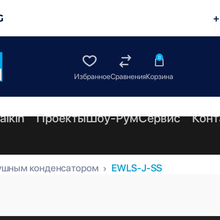
G
+
0
aikin
Проекты
Шоу-Рум
Сервис
Конт
ушным конденсатором
EWLS-J-SS