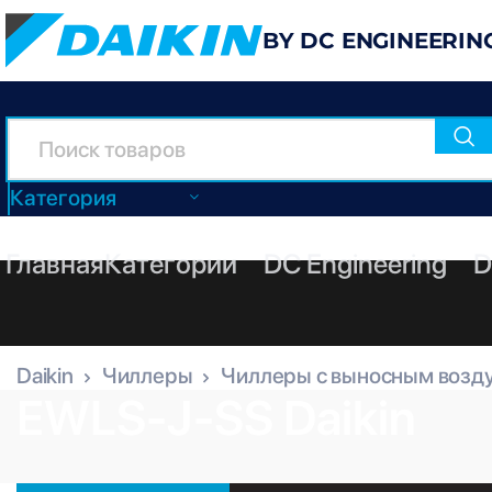
BY DC ENGINEERIN
Категория
Главная
Категории
DC Engineering
D
Daikin
Чиллеры
Чиллеры с выносным возд
EWLS-J-SS Daikin