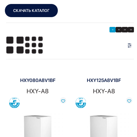
СКАЧАТЬ КАТАЛОГ
Showing all 2 results
Показать
Показать фильтры
12
18
24
30
Показать:
HXY080A8V1BF
HXY125A8V1BF
HXY-A8
HXY-A8
Сравнить
Сравнить