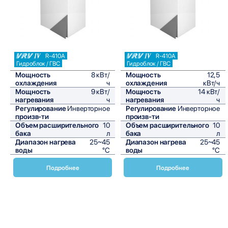
R-410A
R-410A
Гидроблок / ГВС
Гидроблок / ГВС
Мощность
8 кВт/
Мощность
12,5
охлаждения
ч
охлаждения
кВт/ч
Мощность
9 кВт/
Мощность
14 кВт/
нагревания
ч
нагревания
ч
Регулирование
Инверторное
Регулирование
Инверторное
произв-ти
произв-ти
Объем расширительного
10
Объем расширительного
10
бака
л
бака
л
Диапазон нагрева
25~45
Диапазон нагрева
25~45
воды
°C
воды
°C
Подробнее
Подробнее
Внутренние блоки VRV Daikin серии HXY-A8
представляют собой современное и высокоэффективное
решение для систем кондиционирования воздуха. Эти
устройства разработаны с учетом самых современных