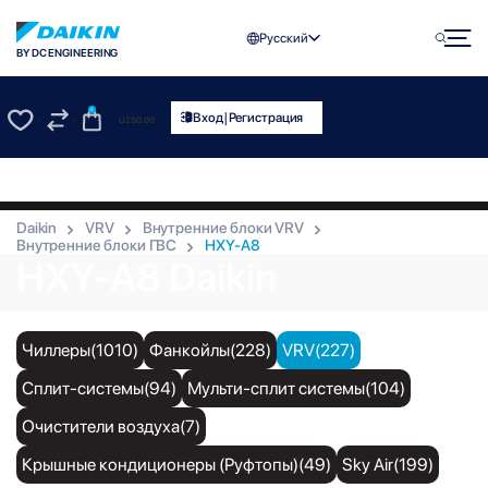
Русский
BY DC ENGINEERING
0
|
Вход
Регистрация
UZS
0.00
0
0
Daikin
VRV
Внутренние блоки VRV
Внутренние блоки ГВС
HXY-A8
HXY-A8 Daikin
Чиллеры(1010)
Фанкойлы(228)
VRV(227)
Сплит-системы(94)
Мульти-сплит системы(104)
Очистители воздуха(7)
Крышные кондиционеры (Руфтопы)(49)
Sky Air(199)