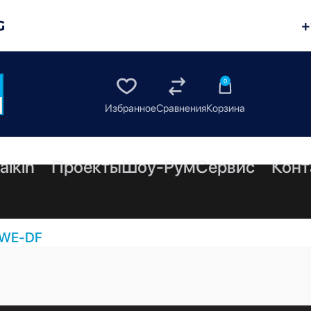
G
+
0
aikin
Проекты
Шоу-Рум
Сервис
Конт
WE-DF