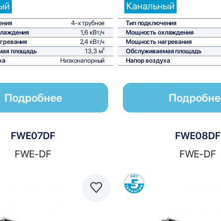
ый
Канальный
ения
4-х трубное
Тип подключения
хлаждения
1,6 кВт/ч
Мощность охлаждения
гревания
2,4 кВт/ч
Мощность нагревания
мая площадь
13,3 м²
Обслуживаемая площадь
ха
Низконапорный
Напор воздуха
Подробнее
Подробне
FWE07DF
FWE08DF
FWE-DF
FWE-DF