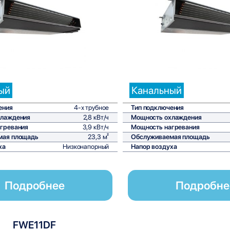
Сравнить
С
ый
Канальный
ения
4-х трубное
Тип подключения
хлаждения
2,8 кВт/ч
Мощность охлаждения
гревания
3,9 кВт/ч
Мощность нагревания
мая площадь
23,3 м²
Обслуживаемая площадь
ха
Низконапорный
Напор воздуха
Подробнее
Подробне
FWE11DF