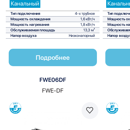
Канальный
Канальн
Тип подключения
4-х трубное
Тип подключ
Мощность охлаждения
1,6 кВт/ч
Мощность о
Мощность нагревания
1,8 кВт/ч
Мощность на
Обслуживаемая площадь
13,3 м²
Обслуживае
Напор воздуха
Низконапорный
Напор возду
Подробнее
FWE06DF
FWE-DF