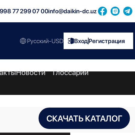
998 77 299 07 00
info@daikin-dc.uz
Русский-USD
Вход
Регистрация
|
акты
Новости
Глоссарий
СКАЧАТЬ КАТАЛОГ