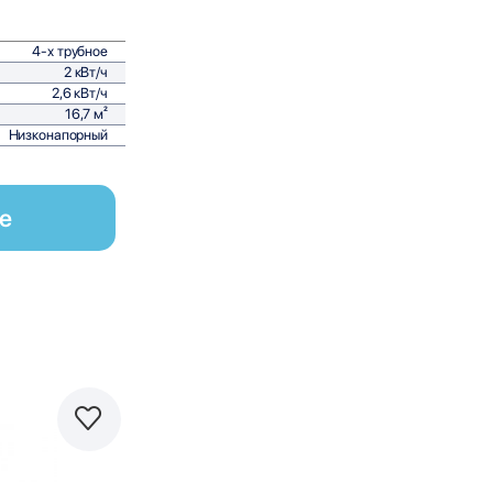
4-х трубное
2 кВт/ч
2,6 кВт/ч
16,7 м²
Низконапорный
е