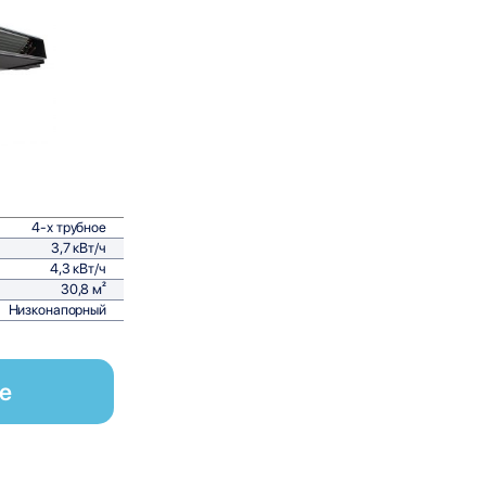
равнить
4-х трубное
3,7 кВт/ч
4,3 кВт/ч
30,8 м²
Низконапорный
е