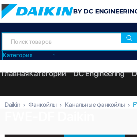
BY DC ENGINEERIN
Категория
Главная
Категории
DC Engineering
D
Daikin
Фанкойлы
Канальные фанкойлы
F
FWE-DF Daikin