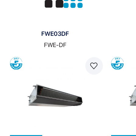
FWE03DF
FWE-DF
Сравнить