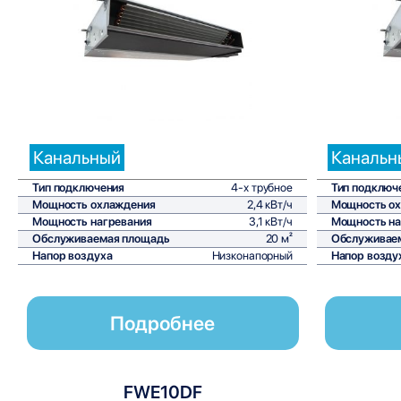
Сравнить
Канальный
Канальн
Тип подключения
4-х трубное
Тип подключ
Мощность охлаждения
2,4 кВт/ч
Мощность о
Мощность нагревания
3,1 кВт/ч
Мощность на
Обслуживаемая площадь
20 м²
Обслуживае
Напор воздуха
Низконапорный
Напор возду
Подробнее
FWE10DF