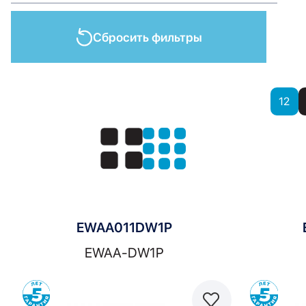
Сбросить фильтры
Показать
12
Показать:
EWAA011DW1P
EWAA-DW1P