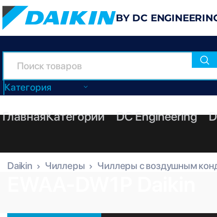
BY DC ENGINEERIN
Категория
Главная
Категории
DC Engineering
D
Daikin
Чиллеры
Чиллеры с воздушным кон
EWAA-DW1P Daikin