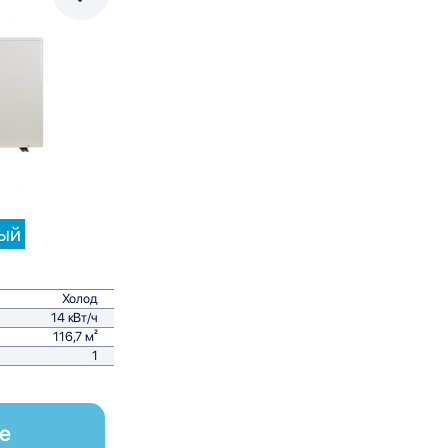
равнить
ый
Холод
14 кВт/ч
116,7 м²
1
е