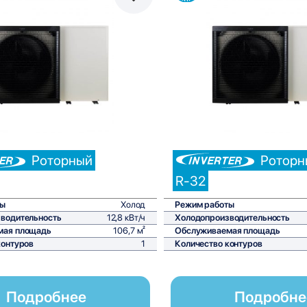
Сравнить
С
Роторный
Роторн
R-32
ты
Холод
Режим работы
водительность
12,8 кВт/ч
Холодопроизводительность
мая площадь
106,7 м²
Обслуживаемая площадь
контуров
1
Количество контуров
Подробнее
Подробне