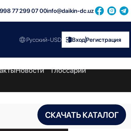
998 77 299 07 00
info@daikin-dc.uz
Русский-USD
Вход
Регистрация
|
акты
Новости
Глоссарий
СКАЧАТЬ КАТАЛОГ