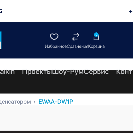
G
+
0
aikin
Проекты
Шоу-Рум
Сервис
Конт
денсатором
EWAA-DW1P