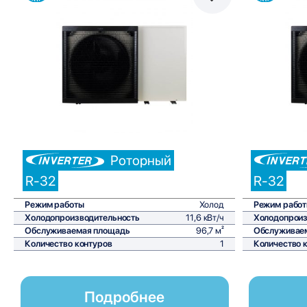
Сравнить
Роторный
R-32
R-32
Режим работы
Холод
Режим рабо
Холодопроизводительность
11,6 кВт/ч
Холодопроиз
Обслуживаемая площадь
96,7 м²
Обслуживае
Количество контуров
1
Количество 
Подробнее