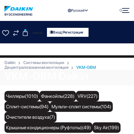
Русский
BY DC ENGINEERING
0
|
Вход
Регистрация
UZS
0.00
0
0
Daikin
Системы вентиляции
Децентрализованная вентиляция
VKM-GBM
VKM-GBM Daikin
Чиллеры(1010)
Фанкойлы(228)
VRV(227)
Сплит-системы(94)
Мульти-сплит системы(104)
Очистители воздуха(7)
Крышные кондиционеры (Руфтопы)(49)
Sky Air(199)