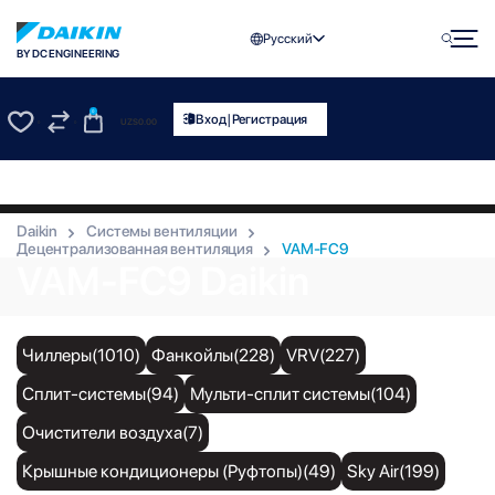
Русский
BY DC ENGINEERING
0
|
Вход
Регистрация
UZS
0.00
0
0
Daikin
Системы вентиляции
Децентрализованная вентиляция
VAM-FC9
VAM-FC9 Daikin
Чиллеры(1010)
Фанкойлы(228)
VRV(227)
Сплит-системы(94)
Мульти-сплит системы(104)
Очистители воздуха(7)
Крышные кондиционеры (Руфтопы)(49)
Sky Air(199)