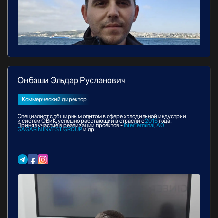
Онбаши Эльдар Русланович
Коммерческий директор
Специалист с обширным опытом в сфере холодильной индустрии
и систем ОВиК, успешно работающий в отрасли с
2015
года.
Принял участие в реализации проектов -
InterTerminal, АО
GAGARIN INVEST GROUP
и др.