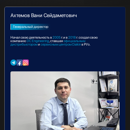
Ахтемов Вани Сейдаметович
Генеральный директор
Начал свою деятельность в
2005
г.и в
2018
г. создал свою
компанию
DC Engineering
, ставшая
официальным
дистрибьютором
и
сервисным центром Daikin
в РУз.