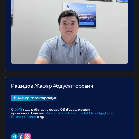
Рашидов Жафар Абдусатторович
Инженер-проектировщик
С
2018
года работает в сфере ОВиК, реализовал
проекты в г. Ташкент:
Ventum Plaza, Navruz Hotel, Oxbridge, Lima
Business Center
и др.