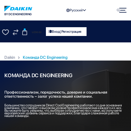
Русский
BY DC ENGINEERING
0
|
Вход
Регистрация
UZS
0.00
0
0
Daikin
Команда DC Engineering
КОМАНДА
DC ENGINEERING
Профессионализм, порядочность, доверие и социальная
ответственность – залог успеха нашей компании.
Большинство сотрудников Direct Cool Engineering работают со дня основания
компании, что говорит о высоком уровне профессионализма каждого из них.
Вы можете быть уверены, что, выбирая сотрудничество с нами, вы получаете
европейский уровень сервиса и поддержки, благодаря слаженной работе
нашей команды.