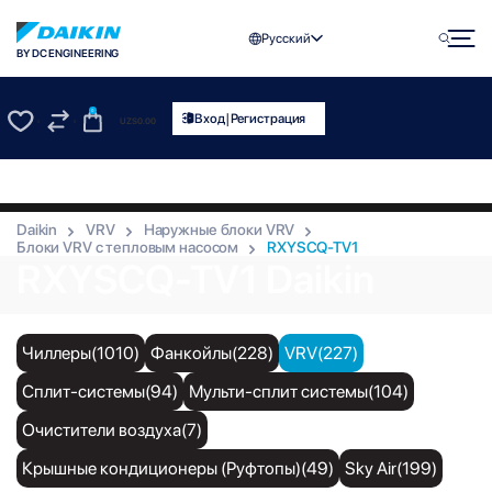
Русский
BY DC ENGINEERING
0
|
Вход
Регистрация
UZS
0.00
0
0
Daikin
VRV
Наружные блоки VRV
Блоки VRV с тепловым насосом
RXYSCQ-TV1
RXYSCQ-TV1 Daikin
Чиллеры(1010)
Фанкойлы(228)
VRV(227)
Сплит-системы(94)
Мульти-сплит системы(104)
Очистители воздуха(7)
Крышные кондиционеры (Руфтопы)(49)
Sky Air(199)