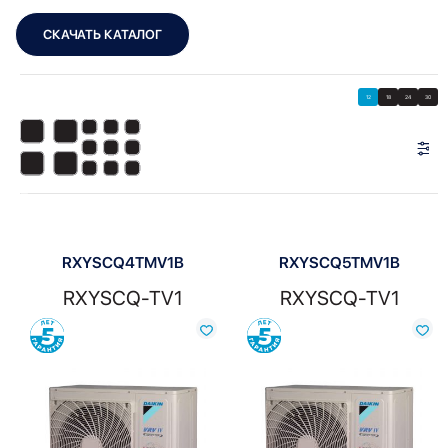
СКАЧАТЬ КАТАЛОГ
Showing all 3 results
Показать
Показать фильтры
12
18
24
30
Показать:
RXYSCQ4TMV1B
RXYSCQ5TMV1B
RXYSCQ-TV1
RXYSCQ-TV1
Сравнить
Сравнить