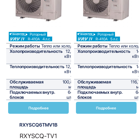
Роторный
Роторный
R-410A
4 л.с.
R-410A
5 л.с.
Режим работы
Тепло или холод
Режим работы
Тепло или холо
Холопроизводительность
12,1
Холопроизводительность
1
кВт/
кВт
ч
Теплопроизводительность
12,1
Теплопроизводительность
1
кВт/
кВт
ч
Обслуживаемая
100,8
Обслуживаемая
116,
площадь
м²
площадь
м
Подключаемых внутр.
64
Подключаемых внутр.
6
блоков
шт,
блоков
шт
Подробнее
Подробнее
RXYSCQ6TMV1B
RXYSCQ-TV1