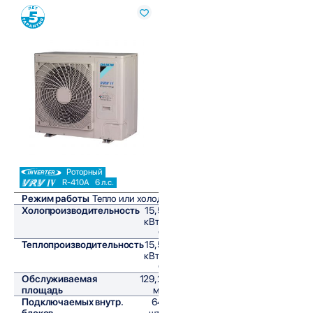
Сравнить
Роторный
R-410A
6 л.с.
Режим работы
Тепло или холод
Холопроизводительность
15,5
кВт/
ч
Теплопроизводительность
15,5
кВт/
ч
Обслуживаемая
129,2
площадь
м²
Подключаемых внутр.
64
блоков
шт,