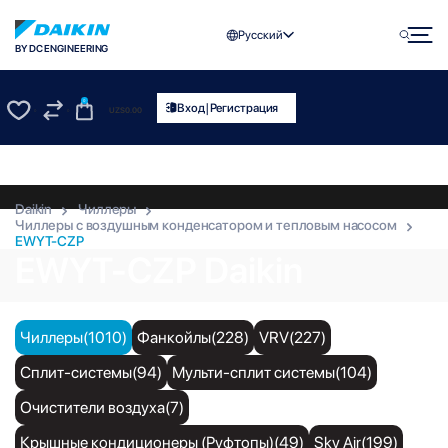
Русский
BY DC ENGINEERING
0
|
Вход
Регистрация
UZS
0.00
0
0
Daikin
Чиллеры
Чиллеры с воздушным конденсатором и тепловым насосом
EWYT-CZP
EWYT-CZP Daikin
Чиллеры(1010)
Фанкойлы(228)
VRV(227)
Сплит-системы(94)
Мульти-сплит системы(104)
Очистители воздуха(7)
Крышные кондиционеры (Руфтопы)(49)
Sky Air(199)