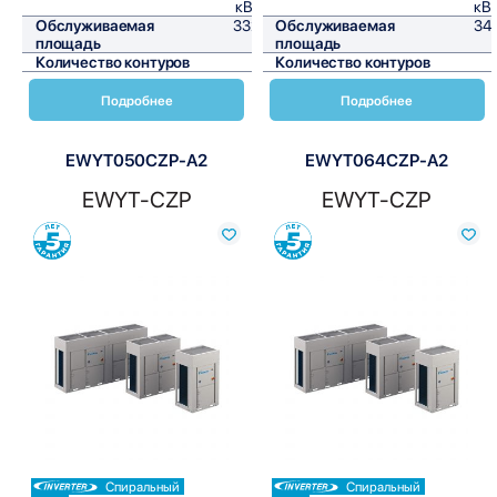
кВт/ч
кВт
Обслуживаемая
332,5
Обслуживаемая
347
площадь
м²
площадь
Количество контуров
1
Количество контуров
Подробнее
Подробнее
EWYT050CZP-A2
EWYT064CZP-A2
EWYT-CZP
EWYT-CZP
Сравнить
Сравнить
Спиральный
Спиральный