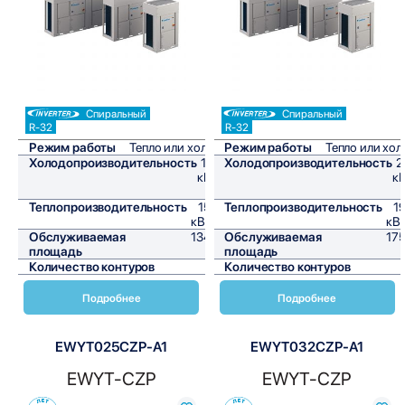
Спиральный
Спиральный
R-32
R-32
Режим работы
Тепло или холод
Режим работы
Тепло или хол
Холодопроизводительность
16,1
Холодопроизводительность
2
кВт/
кВ
ч
Теплопроизводительность
15,6
Теплопроизводительность
19
кВт/ч
кВт
Обслуживаемая
134,2
Обслуживаемая
175
площадь
м²
площадь
Количество контуров
1
Количество контуров
Подробнее
Подробнее
EWYT025CZP-A1
EWYT032CZP-A1
EWYT-CZP
EWYT-CZP