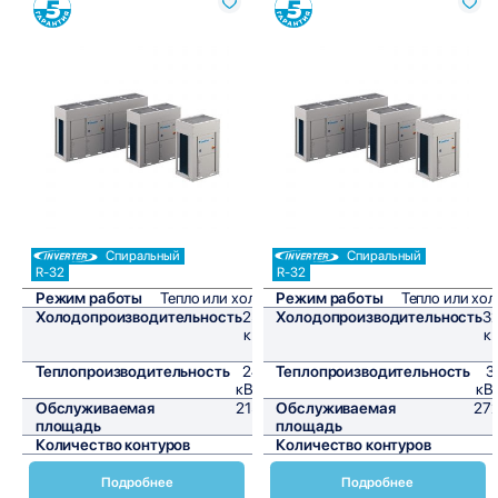
Сравнить
Сравнить
Спиральный
Спиральный
R-32
R-32
Режим работы
Тепло или холод
Режим работы
Тепло или хо
Холодопроизводительность
25,9
Холодопроизводительность
32
кВт/
к
ч
Теплопроизводительность
24,6
Теплопроизводительность
3
кВт/ч
кВ
Обслуживаемая
215,8
Обслуживаемая
272
площадь
м²
площадь
Количество контуров
1
Количество контуров
Подробнее
Подробнее