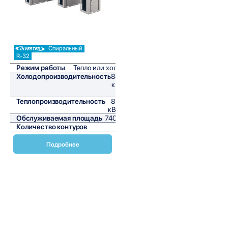
Спиральный
R-32
Режим работы
Тепло или холод
Холодопроизводительность
88,8
кВт/
ч
Теплопроизводительность
85,3
кВт/ч
Обслуживаемая площадь
740 м²
Количество контуров
2
Подробнее
Чиллеры с воздушным конденсатором и тепловым
насосом EWYT-CZP от Daikin представляют собой
инновационное решение для обеспечения комфортного
микроклимата в помещениях различного назначения. Эти
устройства сочетают в себе высокую эффективность,