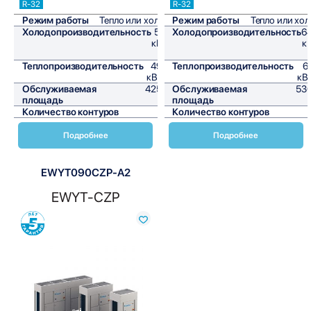
R-32
R-32
Режим работы
Тепло или холод
Режим работы
Тепло или хо
Холодопроизводительность
51,1
Холодопроизводительность
64
кВт/
к
ч
Теплопроизводительность
49,5
Теплопроизводительность
6
кВт/ч
кВ
Обслуживаемая
425,8
Обслуживаемая
536
площадь
м²
площадь
Количество контуров
2
Количество контуров
Подробнее
Подробнее
EWYT090CZP-A2
EWYT-CZP
Сравнить