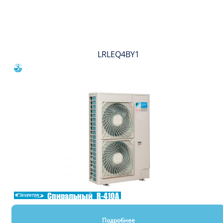
Вы смотрели
LRLEQ4BY1
Сравнить
Спиральный
R-410A
Подробнее