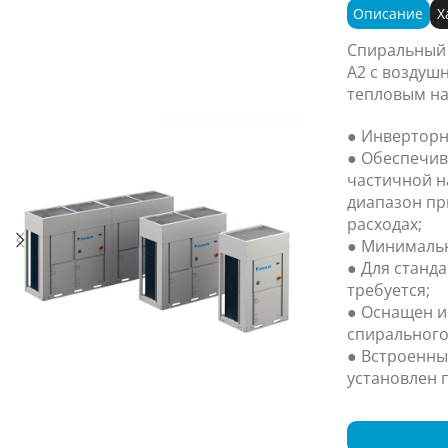
Описание
Х
Спиральный
A2 с воздуш
тепловым на
● Инверторн
● Обеспечив
частичной н
диапазон пр
расходах;
● Минимальн
● Для станд
требуется;
● Оснащен 
спирального
● Встроенны
установлен п