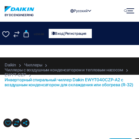
Русский
BY DC ENGINEERING
0
|
Вход
Регистрация
UZS
0.00
0
0
Daikin
Чиллеры
Чиллеры с воздушным конденсатором и тепловым насосом
EWYT-CZP
Инверторный спиральный чиллер Daikin EWYT040CZP-A2 с
воздушным конденсатором для охлаждения или обогрева (R-32)
EWYT040CZP-A2