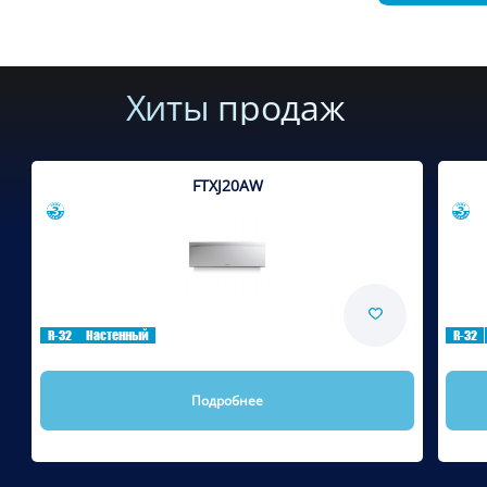
Хиты продаж
FTXJ20AW
Сравнить
R-32
Настенный
R-32
Подробнее