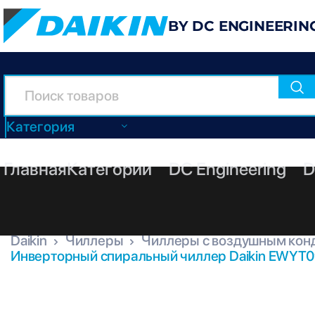
BY DC ENGINEERIN
Категория
Главная
Категории
DC Engineering
D
Daikin
Чиллеры
Чиллеры с воздушным кон
Инверторный спиральный чиллер Daikin EWYT0
EWYT090CZP-A2