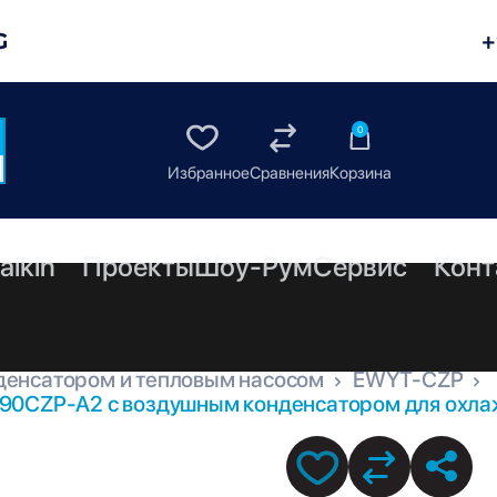
G
+
0
aikin
Проекты
Шоу-Рум
Сервис
Конт
денсатором и тепловым насосом
EWYT-CZP
90CZP-A2 с воздушным конденсатором для охлаж