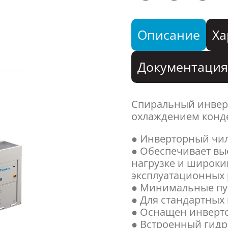
Описание
Ха
Документаци
Спиральный инвер
охлаждением конде
● Инверторный чил
● Обеспечивает вы
нагрузке и широки
эксплуатационных 
● Минимальные пус
● Для стандартных
● Оснащен инверт
● Встроенный гидр