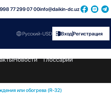
998 77 299 07 00
info@daikin-dc.uz
Русский-USD
Вход
Регистрация
|
акты
Новости
Глоссарий
дения или обогрева (R-32)