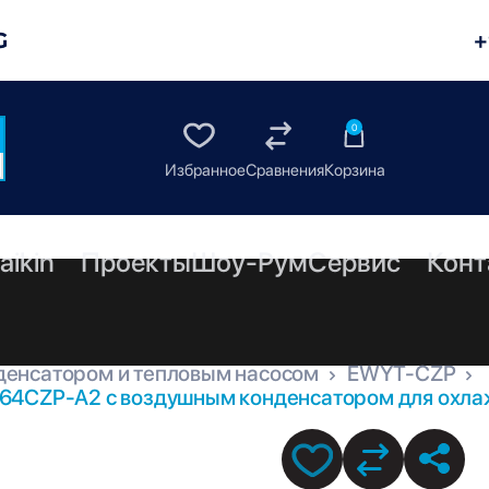
G
+
0
aikin
Проекты
Шоу-Рум
Сервис
Конт
денсатором и тепловым насосом
EWYT-CZP
64CZP-A2 с воздушным конденсатором для охлаж