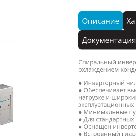
Описание
Ха
Документаци
Спиральный инвер
охлаждением конде
● Инверторный чил
● Обеспечивает вы
нагрузке и широки
эксплуатационных 
● Минимальные пус
● Для стандартных
● Оснащен инверт
● Встроенный гидр