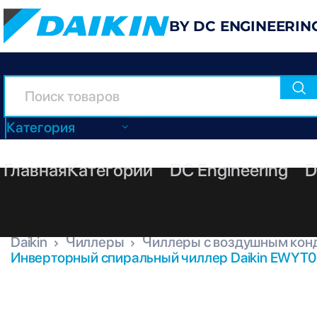
BY DC ENGINEERIN
Категория
Главная
Категории
DC Engineering
D
Daikin
Чиллеры
Чиллеры с воздушным кон
Инверторный спиральный чиллер Daikin EWYT0
EWYT064CZP-A2