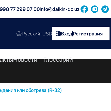
998 77 299 07 00
info@daikin-dc.uz
Русский-USD
Вход
Регистрация
|
акты
Новости
Глоссарий
дения или обогрева (R-32)