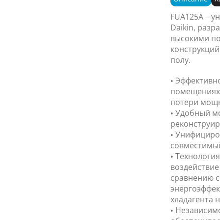
FUA125A – у
Daikin, раз
высокими по
конструкций
полу.
• Эффективн
помещениях 
потери мощн
• Удобный мо
реконструир
• Унифициро
совместимый 
• Технология
воздействие
сравнению с
энергоэффек
хладагента н
• Независим