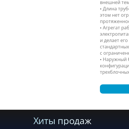
внешней тем
• Длина труб
этом нет ог
протяженнос
• Агрегат ра
электропита
и делает ег
стандартных
с ограничен
• Наружный 
конфигураци
трехблочных
Хиты продаж