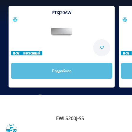
FTXJ20AW
Сравнить
R-32
Настенный
R-32
Подробнее
Рекомендуем
EWLS200J-SS
Сравнить