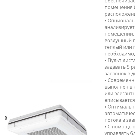
обеспечивае
помещения б
расположени
• Опциональ
анализирует
помещении,
воздушный п
теплый или п
необходимо
• Пульт дис
задавать 5 
заслонок в д
• Современн
выполнен в 
или элегантн
вписывается
• Оптимальн
автоматичес
потока в зав
• С помощью
управлять б