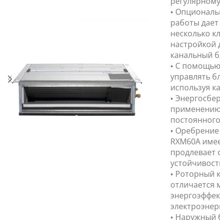
регулярном
• Опциональ
работы дает
несколько к
настройкой д
канальный б
• С помощью
управлять б
используя ка
• Энергосбе
применению 
постоянного
• Оребрение
RXM60A имее
продлевает 
устойчивост
• Роторный 
отличается 
энергоэффек
электроэнер
• Наружный 