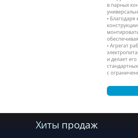
в парных кон
универсальн
• Благодаря
конструкции 
монтировать
обеспечивая
• Агрегат ра
электропита
и делает ег
стандартных
с ограничен
Хиты продаж