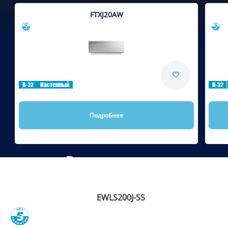
FTXJ20AW
Сравнить
R-32
Настенный
R-32
Подробнее
Рекомендуем
EWLS200J-SS
Сравнить