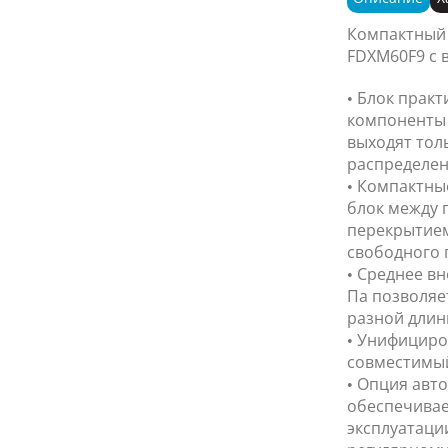
Компактный
FDXM60F9 с 
• Блок практ
компоненты 
выходят тол
распределен
• Компактны
блок между 
перекрытием
свободного 
• Среднее в
Па позволяе
разной длин
• Унифициро
совместимый 
• Опция авт
обеспечивае
эксплуатаци